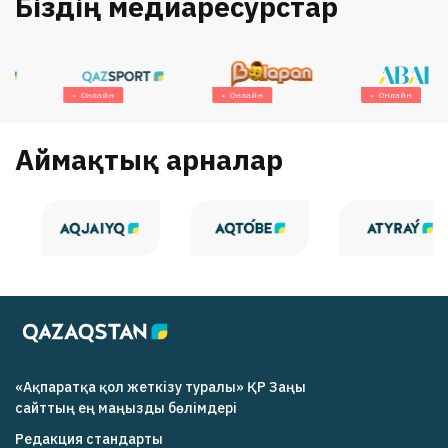
Біздің медиаресурстар
Онлайн
Онлайн
Онлайн
Аймақтық арналар
«Ақпаратқа қол жеткізу туралы» ҚР Заңы
cайттың ең маңызды бөлімдері
Редакция cтандарты