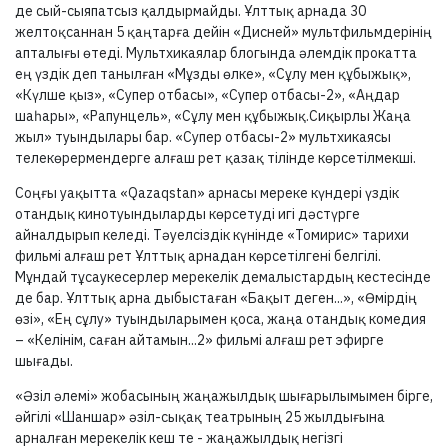
де сый-сыяпатсыз қалдырмайды. Ұлттық арнада 30
желтоқсаннан 5 қаңтарға дейін «Дисней» мультфильмдерінің
апталығы өтеді. Мультхикаялар блогында әлемдік прокатта
ең үздік деп танылған «Мұзды өлке», «Сұлу мен құбыжық»,
«Күлше қыз», «Супер отбасы», «Супер отбасы-2», «Аңдар
шаһары», «Рапунцель», «Сұлу мен құбыжық.Сиқырлы Жаңа
жыл» туындылары бар. «Супер отбасы-2» мультхикаясы
телекөрермендерге алғаш рет қазақ тілінде көрсетілмекші.
Соңғы уақытта «Qazaqstan» арнасы мереке күндері үздік
отандық кинотуындыларды көрсетуді игі дәстүрге
айналдырып келеді. Тәуелсіздік күнінде «Томирис» тарихи
фильмі алғаш рет Ұлттық арнадан көрсетілгені белгілі.
Мұндай тұсаукесерлер мерекелік демалыстардың кестесінде
де бар. Ұлттық арна дыбыстаған «Бақыт деген...», «Өмірдің
өзі», «Ең сұлу» туындыларымен қоса, жаңа отандық комедия
– «Келінім, саған айтамын...2» фильмі алғаш рет эфирге
шығады.
«Әзіл әлемі» жобасының жаңажылдық шығарылымымен бірге,
әйгілі «Шаншар» әзіл-сықақ театрының 25 жылдығына
арналған мерекелік кеш те - жаңажылдық негізгі