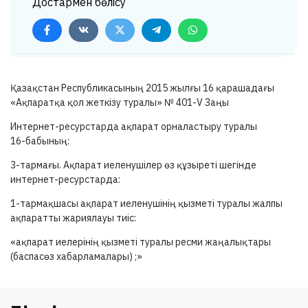
Достармен бөлісу
Қазақстан Республикасының 2015 жылғы 16 қарашадағы
«Ақпаратқа қол жеткізу туралы» №
401-V
Заңы
Интернет-ресурстарда ақпарат орналастыру туралы
16-бабының:
3-тармағы.
Ақпарат иеленушілер өз құзыреті шегінде
интернет-ресурстарда:
1-тармақшасы
ақпарат иеленушінің қызметі туралы жалпы
ақпаратты жариялауы тиіс:
«ақпарат иелерінің қызметі туралы ресми жаңалықтары
(баспасөз хабарламалары) ;»