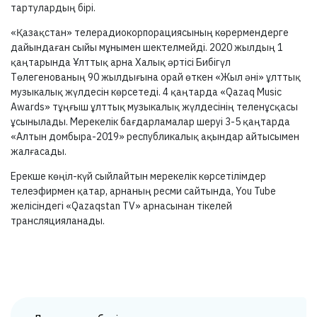
тартулардың бірі.
«Қазақстан» телерадиокорпорациясының көрермендерге
дайындаған сыйы мұнымен шектелмейді. 2020 жылдың 1
қаңтарында Ұлттық арна Халық әртісі Бибігүл
Төлегенованың 90 жылдығына орай өткен «Жыл әні» ұлттық
музыкалық жүлдесін көрсетеді. 4 қаңтарда «Qazaq Music
Awards» тұңғыш ұлттық музыкалық жүлдесінің теленұсқасы
ұсынылады. Мерекелік бағдарламалар шеруі 3-5 қаңтарда
«Алтын домбыра-2019» республикалық ақындар айтысымен
жалғасады.
Ерекше көңіл-күй сыйлайтын мерекелік көрсетілімдер
телеэфирмен қатар, арнаның ресми сайтында, You Tube
желісіндегі «Qazaqstan TV» арнасынан тікелей
трансляцияланады.