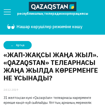
республикалық телерадиокорпорациясы
Нашар көрушілер режиміне көшу
Артқа
«ЖАП-ЖАҚСЫ ЖАҢА ЖЫЛ».
«QAZAQSTAN» ТЕЛЕАРНАСЫ
ЖАҢА ЖЫЛДА КӨРЕРМЕНГЕ
НЕ ҰСЫНАДЫ?
24.12.2019
31 желтоқсан күні «Qazaqstan» телеарнасы көрерменге
ерекше көңіл-күй сыйлайды. Ұлттық арнаның мерекелік