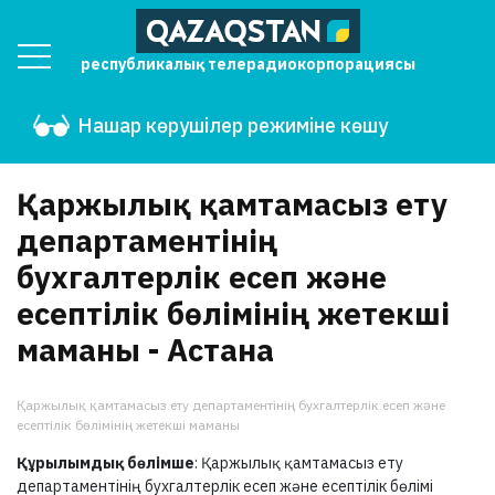
республикалық телерадиокорпорациясы
Нашар көрушілер режиміне көшу
Қаржылық қамтамасыз ету
департаментінің
бухгалтерлік есеп және
есептілік бөлімінің жетекші
маманы - Астана
Қаржылық қамтамасыз ету департаментінің бухгалтерлік есеп және
есептілік бөлімінің жетекші маманы
Құрылымдық бөлімше
: Қаржылық қамтамасыз ету
департаментінің бухгалтерлік есеп және есептілік бөлімі