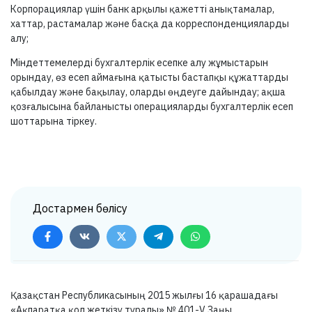
Корпорациялар үшін банк арқылы қажетті анықтамалар,
хаттар, растамалар және басқа да корреспонденцияларды
алу;
Міндеттемелерді бухгалтерлік есепке алу жұмыстарын
орындау, өз есеп аймағына қатысты бастапқы құжаттарды
қабылдау және бақылау, оларды өңдеуге дайындау; ақша
қозғалысына байланысты операцияларды бухгалтерлік есеп
шоттарына тіркеу.
Достармен бөлісу
Қазақстан Республикасының 2015 жылғы 16 қарашадағы
«Ақпаратқа қол жеткізу туралы» №
401-V
Заңы