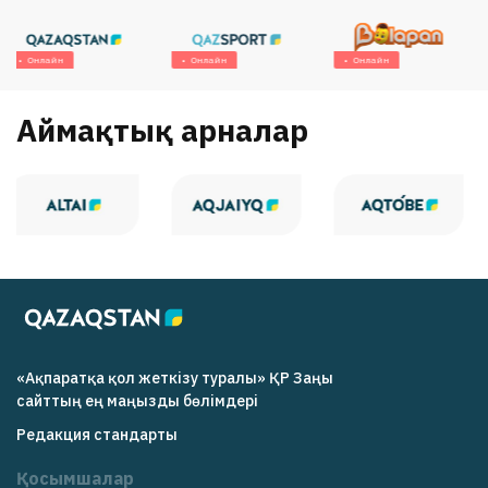
Онлайн
Онлайн
Онлайн
Аймақтық арналар
«Ақпаратқа қол жеткізу туралы» ҚР Заңы
cайттың ең маңызды бөлімдері
Редакция cтандарты
Қосымшалар