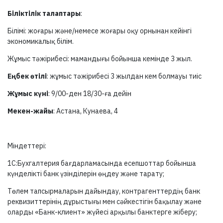
Біліктілік талаптары
:
Білімі: жоғары және/немесе жоғары оқу орнынан кейінгі
экономикалық білім.
Жұмыс тәжірибесі: мамандығы бойынша кемінде 3 жыл.
Еңбек өтілі
: жұмыс тәжірибесі 3 жылдан кем болмауы тиіс
Жұмыс күні
: 9/00-ден 18/30-ға дейін
Мекен-жайы
: Астана, Кунаева, 4
Міндеттері:
1С:Бухгалтерия бағдарламасында есепшоттар бойынша
күнделікті банк үзінділерін өңдеу және тарату;
Төлем тапсырмаларын дайындау, контрагенттердің банк
реквизиттерінің дұрыстығы мен сәйкестігін бақылау және
оларды «Банк-клиент» жүйесі арқылы банктерге жіберу;