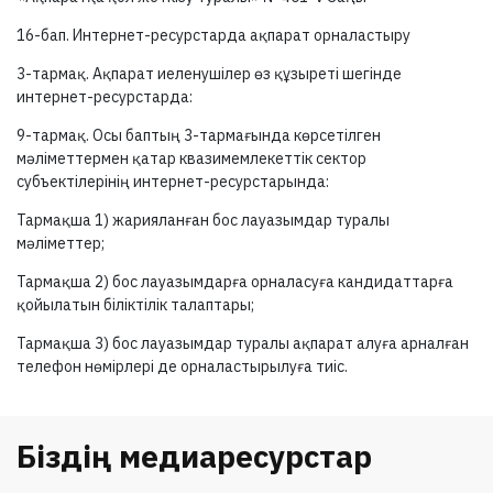
16-бап.
Интернет-ресурстарда ақпарат орналастыру
3-тармақ.
Ақпарат иеленушілер өз құзыреті шегінде
интернет-ресурстарда:
9-тармақ.
Осы баптың
3-тармағында
көрсетілген
мәліметтермен қатар квазимемлекеттік сектор
субъектілерінің интернет-ресурстарында:
Тармақша 1) жарияланған бос лауазымдар туралы
мәліметтер;
Тармақша 2) бос лауазымдарға орналасуға кандидаттарға
қойылатын біліктілік талаптары;
Тармақша 3) бос лауазымдар туралы ақпарат алуға арналған
телефон нөмірлері де орналастырылуға тиіс.
Біздің медиаресурстар