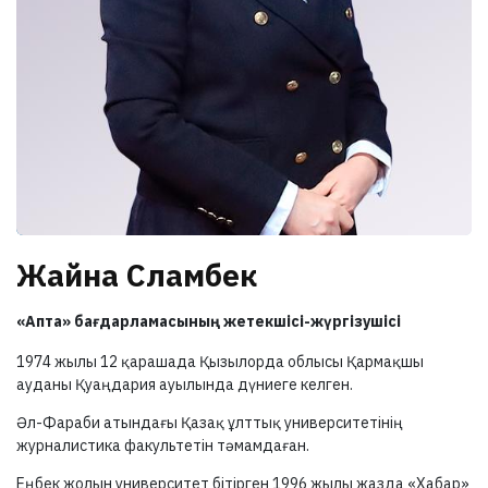
Жайна Сламбек
«Апта» бағдарламасының жетекшісі-жүргізушісі
1974 жылы 12 қарашада Қызылорда облысы Қармақшы
ауданы Қуаңдария ауылында дүниеге келген.
Әл-Фараби атындағы Қазақ ұлттық университетінің
журналистика факультетін тәмамдаған.
Еңбек жолын университет бітірген 1996 жылы жазда «Хабар»