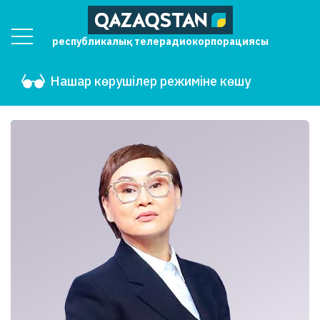
республикалық телерадиокорпорациясы
Нашар көрушілер режиміне көшу