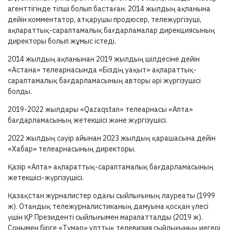
агенттігінде тілші болып бастаған. 2014 жылдың ақпанына
дейін комментатор, атқарушы продюсер, тележүргізуші,
ақпараттық-сараптамалық бағдарламалар дирекциясының
директоры болып жұмыс істеді.
2014 жылдың ақпанынан 2019 жылдың шілдесіне дейін
«Астана» телеарнасында «Біздің уақыт» ақпараттық-
сараптамалық бағдарламасының авторы әрі жүргізушісі
болды.
2019-2022 жылдары «Qazaqstan» телеарнасы «Апта»
бағдарламасының жетекшісі және жүргізушісі.
2022 жылдың сәуір айынан 2023 жылдың қарашасына дейін
«Хабар» телеарнасының директоры.
Қазір «Апта» ақпараттық-сараптамалық бағдарламасының
жетекшісі-жүргізушісі.
Қазақстан журналистер одағы сыйлығының лауреаты (1999
ж). Отандық тележурналистиканың дамуына қосқан үлесі
үшін ҚР Президенті сыйлығымен марапатталды (2019 ж).
Сонымен бірге «Тұмар» ұлттық телевизия сыйлығының иегері