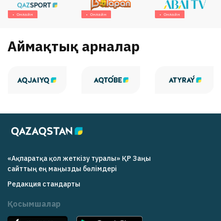
Онлайн
Онлайн
Онлайн
Аймақтық арналар
«Ақпаратқа қол жеткізу туралы» ҚР Заңы
cайттың ең маңызды бөлімдері
Редакция cтандарты
Қосымшалар