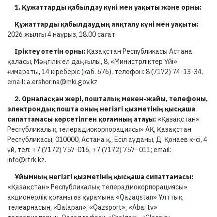
1. Құжаттарды қабылдау күні мен уақыты және орны:
Құжаттарды қабылдаудың аяқталу күні мен уақыты:
2026 жылғы 4 наурыз, 18.00 сағат.
Іріктеу өтетін орны:
Қазақстан Республикасы Астана
қаласы, Мәңгілік ел даңғылы, 8, «Министрліктер Үйі»
ғимараты, 14 кіреберіс (каб. 676), телефон: 8 (7172) 74-13-34,
email: a.ershorina@mki.gov.kz
2. Орналасқан жері, пошталық мекен-жайы, телефоны,
электрондық пошта оның негізгі қызметінің қысқаша
сипаттамасы көрсетілген қоғамның атауы:
«Қазақстан»
Республикалық телерадиокорпорациясы» АҚ, Қазақстан
Республикасы, 010000, Астана қ., Есіл ауданы, Д. Қонаев к-сі, 4
үй, тел: +7 (7172) 757-016, +7 (7172) 757- 011; email:
info@rtrk.kz.
Ұйымның негізгі қызметінің қысқаша сипаттамасы:
«Қазақстан» Республикалық телерадиокорпорациясы»
акционерлік қоғамы өз құрамына «Qazaqstan» Ұлттық
телеарнасын, «Balapan», «Qazsport», «Abai tv»