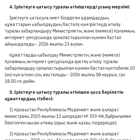
4. Іріктеуге қатысу туралы өтініштерді ұсыну мерзімі:
Іріктеуге қатысуға ниет білдірген адамдардың
құжаттарын қабылдаудың басталу күні іріктеуді өткізу
туралы хабарландыру Министрліктің және (немесе) Қоғамның
интернет-ресурсында орналастырылған күннен бастап
айқындалады - 2026 жылғы 23 ақпан.
Құжаттарды қабылдау Министрліктің және (немесе)
Қоғамның интернет-ресурсында іріктеу өткізу туралы
хабарландыру орналастырылған күннен бастап күнтізбелік 10
(он) күн өткен соң аяқталады - 2026 жылғы
04 наурыз, сағ
18.00-ге дейін.
5. Іріктеуге қатысу туралы өтінішке қоса берілетін
құжаттардың тізбесі:
1) Қазақстан Республикасы Мәдениет және ақпарат
министрінің 2025 жылғы 11 шілдедегі № 319-НҚ бұйрығымен
бекітілген нысан өтініш (орыс және қазақ тілдерінде);
2) Қазақстан Республикасы Мәдениет және ақпарат