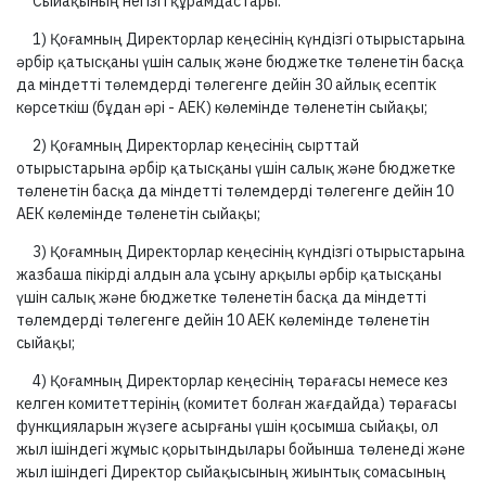
Сыйақының негізгі құрамдастары:
1) Қоғамның Директорлар кеңесінің күндізгі отырыстарына
әрбір қатысқаны үшін салық және бюджетке төленетін басқа
да міндетті төлемдерді төлегенге дейін 30 айлық есептік
көрсеткіш (бұдан әрі - АЕК) көлемінде төленетін сыйақы;
2) Қоғамның Директорлар кеңесінің сырттай
отырыстарына әрбір қатысқаны үшін салық және бюджетке
төленетін басқа да міндетті төлемдерді төлегенге дейін 10
АЕК көлемінде төленетін сыйақы;
3) Қоғамның Директорлар кеңесінің күндізгі отырыстарына
жазбаша пікірді алдын ала ұсыну арқылы әрбір қатысқаны
үшін салық және бюджетке төленетін басқа да міндетті
төлемдерді төлегенге дейін 10 АЕК көлемінде төленетін
сыйақы;
4) Қоғамның Директорлар кеңесінің төрағасы немесе кез
келген комитеттерінің (комитет болған жағдайда) төрағасы
функцияларын жүзеге асырғаны үшін қосымша сыйақы, ол
жыл ішіндегі жұмыс қорытындылары бойынша төленеді және
жыл ішіндегі Директор сыйақысының жиынтық сомасының