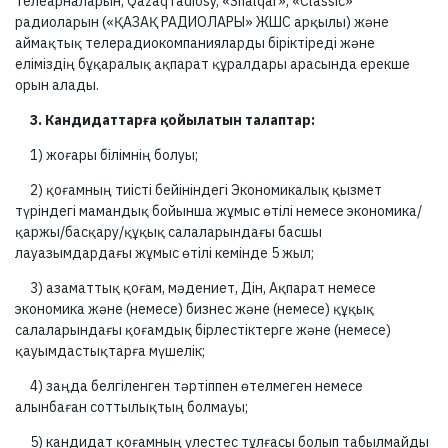
телеарналарын, Qazaq radiosy, «Shalqar», «Classic»
радиоларын («ҚАЗАҚ РАДИОЛАРЫ» ЖШС арқылы) және
аймақтық телерадиокомпанияларды біріктіреді және
еліміздің бұқаралық ақпарат құралдары арасында ерекше
орын алады.
3. Кандидаттарға қойылатын талаптар:
1) жоғары білімнің болуы;
2) қоғамның тиісті бейініндегі Экономикалық қызмет
түріндегі мамандық бойынша жұмыс өтілі немесе экономика/
қаржы/басқару/құқық салаларындағы басшы
лауазымдардағы жұмыс өтілі кемінде 5 жыл;
3) азаматтық қоғам, мәдениет, Дін, Ақпарат немесе
экономика және (немесе) бизнес және (немесе) құқық
салаларындағы қоғамдық бірлестіктерге және (немесе)
қауымдастықтарға мүшелік;
4) заңда белгіленген тәртіппен өтелмеген немесе
алынбаған соттылықтың болмауы;
5) кандидат қоғамның үлестес тұлғасы болып табылмайды