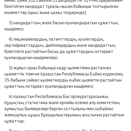
министрінің 2025 жылғы 11 шілдедегі № 319-НҚ бұйрығымен
бекітілген кандидат туралы нысан бойынша толтырылған
мәліметтер (орыс және қазақ тілдерінде);
3) кандидаттың жеке басын куәландыратын құжаттың
көшірмесі;
4) лицензиялардың, патенттердің, куәліктердің,
сертификаттардың, дипломдардың және кандидаттың
біліктілігін растайтын басқа да құжаттардың нотариат
куәландырған көшірмелері;
5) жұмыс орны бойынша кадр қызметімен расталған
қызметтік тізім не Қазақстан Республикасы Еңбек кодексінің
35-бабына сәйкес қызметкердің еңбек қызметін растайтын
құжаттың нотариат куәландырған көшірмесі;
6) Қазақстан Республикасы Бас прокуратурасының
Құқықтық статистика және арнайы есепке алу комитетінің
аумақтық бөлімшелері берген соттылығы мен сыбайлас
жемқорлық құқық бұзушылықтарының жоқтығын растайтын
құжаттар;