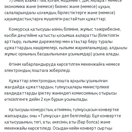
7) оның азаматтық қоғам, мәдениет, Дін, Ақпарат немесе
экономика және (немесе) бизнес және (немесе) құқық
салаларындағы қоғамдық бірлестіктерге және (немесе)
қауымдастықтарға мүшелігін растайтын құжаттар;
Конкурсқа қатысушы өзінің біліміне, жұмыс тәжірибесіне,
кәсіби деңгейіне қатысты қосымша ақпаратты (біліктілігін
арттыру, ғылыми дәрежелер мен атақтар беру туралы
құжаттардың көшірмелері, ғылыми жарияланымдар, алдыңғы
жұмыс орнының басшылығынан ұсынымдар) ұсына алады.
Өтінім хабарландыруда көрсетілген мекенжайға немесе
электрондық поштаға жіберіледі.
Құжаттар электрондық пошта арқылы ұсынылған
жағдайда құжаттардың түпнұсқалары министрлікке
кандидаттарды іріктеу жөніндегі комиссияның отырысы
өткізілгенге дейін 2 күн бұрын ұсынылады.
Қатысушы конкурстық өтінімнің түпнұсқасын конвертке
жапсырады, оны «Түпнұсқа» деп белгілейді. Бұл конвертте
қатысушының тегі, аты, әкесінің аты (бар болса) және
мекенжайы көрсетіледі. Осыдан кейін конверт сыртқы