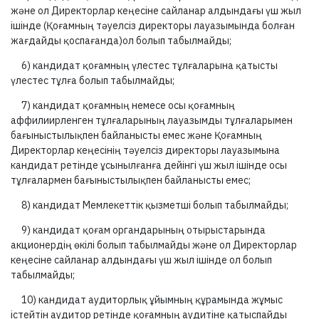
және ол Директорлар кеңесіне сайланар алдындағы үш жыл
ішінде (Қоғамның тәуелсіз директоры лауазымында болған
жағдайды қоспағанда)ол болып табылмайды;
6) кандидат қоғамның үлестес тұлғаларына қатысты
үлестес тұлға болып табылмайды;
7) кандидат қоғамның немесе осы қоғамның
аффилиирленген тұлғаларының лауазымды тұлғаларымен
бағыныстылықпен байланысты емес және Қоғамның
Директорлар кеңесінің тәуелсіз директоры лауазымына
кандидат ретінде ұсынылғанға дейінгі үш жыл ішінде осы
тұлғалармен бағыныстылықпен байланысты емес;
8) кандидат Мемлекеттік қызметші болып табылмайды;
9) кандидат қоғам органдарының отырыстарында
акционердің өкілі болып табылмайды және ол Директорлар
кеңесіне сайланар алдындағы үш жыл ішінде ол болып
табылмайды;
10) кандидат аудиторлық ұйымның құрамында жұмыс
істейтін аудитор ретінде қоғамның аудитіне қатыспайды