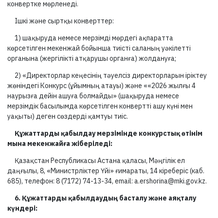
конвертке мөрленеді.
Ішкі және сыртқы конверттер:
1) шақыруда немесе мерзімді мөрдегі ақпаратта
көрсетілген мекенжай бойынша тиісті саланың уәкілетті
органына (жергілікті атқарушы органға) жолдануға;
2) «Директорлар кеңесінің тәуелсіз директорларын іріктеу
жөніндегі Конкурс (ұйымның атауы) және ««2026 жылғы 4
наурызға дейін ашуға болмайды» (шақыруда немесе
мерзімдік басылымда көрсетілген конвертті ашу күні мен
уақыты) деген сөздерді қамтуы тиіс.
Құжаттарды қабылдау мерзімінде конкурстық өтінім
мына мекенжайға жіберіледі:
Қазақстан Республикасы Астана қаласы, Мәңгілік ел
даңғылы, 8, «Министрліктер Үйі» ғимараты, 14 кіреберіс (каб.
685), телефон: 8 (7172) 74-13-34, email: a.ershorina@mki.gov.kz.
6. Құжаттарды қабылдаудың басталу және аяқталу
күндері: