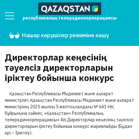
республикалық телерадиокорпорациясы
Нашар көрушілер режиміне көшу
Директорлар кеңесінің
тәуелсіз директорларын
іріктеу бойынша конкурс
Қазақстан Республикасы Мәдениет және ақпарат
министрлігі, Қазақстан Республикасы Мәдениет және ақпарат
министрінің 2025 жылғы
5 желтоқсандағы № 641-НҚ
бұйрығына сәйкес, «Қазақстан» Республикалық
телерадиокорпорациясы» АҚ Директорлар кеңесінің тәуелсіз
директорларын іріктеу бойынша конкурс жариялайды (Бұдан
әрі – Іріктеу).