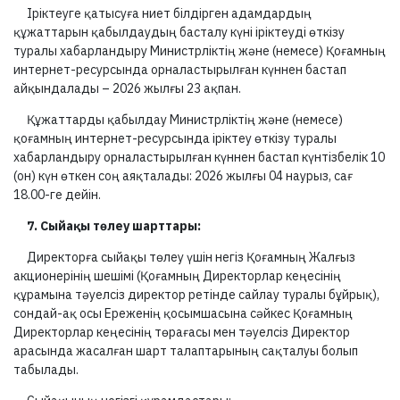
Іріктеуге қатысуға ниет білдірген адамдардың
құжаттарын қабылдаудың басталу күні іріктеуді өткізу
туралы хабарландыру Министрліктің және (немесе) Қоғамның
интернет-ресурсында орналастырылған күннен бастап
айқындалады – 2026 жылғы 23 ақпан.
Құжаттарды қабылдау Министрліктің және (немесе)
қоғамның интернет-ресурсында іріктеу өткізу туралы
хабарландыру орналастырылған күннен бастап күнтізбелік 10
(он) күн өткен соң аяқталады: 2026 жылғы
04 наурыз, сағ
18.00-ге дейін.
7. Сыйақы төлеу шарттары:
Директорға сыйақы төлеу үшін негіз Қоғамның Жалғыз
акционерінің шешімі (Қоғамның Директорлар кеңесінің
құрамына тәуелсіз директор ретінде сайлау туралы бұйрық),
сондай-ақ осы Ереженің қосымшасына сәйкес Қоғамның
Директорлар кеңесінің төрағасы мен тәуелсіз Директор
арасында жасалған шарт талаптарының сақталуы болып
табылады.