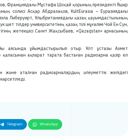
ров, Франциядағы Мұстафа Шоқай қорының президенті Яшар
ның солисі Асқар Абдразақов, KultEurasia – Еуразиядағы
иэла Либеруирт, Ұлыбританиядағы қазақ қауымдастығының
шет тілдер университетінің қазақ тілі мұғалімі Чой Ен Сун,
ігінің жетекшісі Сағит Жақсыбаев, «Qazaqstan» арнасының
ы аясында ұйымдастырылып отыр. Ұлт ұстазы Ахмет
қаласынан ақпарат тарата бастаған радиоарна қазір ел
ан және аталған радиоарналардың әлеуметтік желідегі
 көрсетіледі.
Telegram
WhatsApp