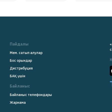
Пайдалы
«
c
Мем. сатып алулар
Бос орындар
Дистрибуция
БАҚ үшін
Байланыс
Байланыс телефондары
Жарнама