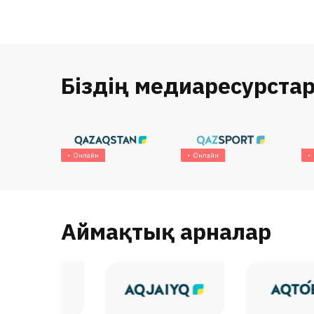
Біздің медиаресурста
Онлайн
Онлайн
Аймақтық арналар