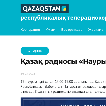
республикалық телерадиок
Корпорация
Ұжым
Бос орындар
Жарнама
Артқа
Қазақ радиосы «Науры
16.03.2021
17 наурыз күні сағат 14:00-17:00 аралығында Қазақ 
Республикасы, Өзбекстан, Татарстан радиоарнала
өткізеді. 3 сағаттық радиокөпір аясында аталған е