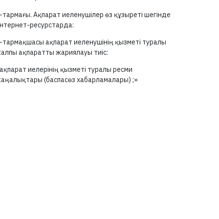
-тармағы.
Ақпарат иеленушілер өз құзыреті шегінде
нтернет-ресурстарда:
-тармақшасы
ақпарат иеленушінің қызметі туралы
алпы ақпаратты жариялауы тиіс:
ақпарат иелерінің қызметі туралы ресми
аңалықтары (баспасөз хабарламалары) ;»