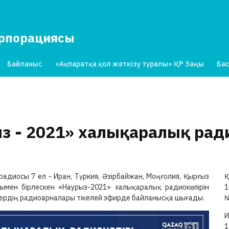
орпорациясы
Байланыс
«Ақпаратқа қол жеткізу туралы» ҚР Заңы
Бас
з - 2021» халықаралық радио
радиосы 7 ел - Иран, Түркия, Әзірбайжан, Моңғолия, Қырғыз
Қ
рымен бірлескен «Наурыз-2021» халықаралық радиокөпірін
1
лдердің радиоарналары тікелей эфирде байланысқа шығады.
И
1