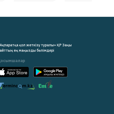
Ақпаратқа қол жеткізу туралы» ҚР Заңы
айттың ең маңызды бөлімдері
Қосымшалар