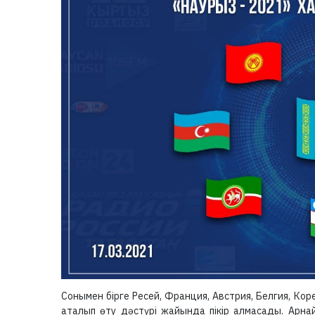
Сонымен бірге Ресей, Франция, Австрия, Белгия, Ко
аталып өту дәстүрі жайында пікір алмасады. Арн