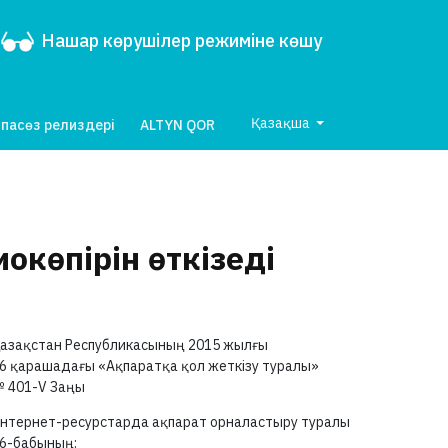
Нашар көрушілер режиміне көшу
Қазақша
пасөз релиздері
ALTYN QOR
көпірін өткізеді
азақстан Республикасының 2015 жылғы
6 қарашадағы «Ақпаратқа қол жеткізу туралы»
№
401-V
Заңы
нтернет-ресурстарда ақпарат орналастыру туралы
6-бабының: