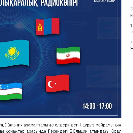
3
и
1
ж
«
ж
рея, Жапония азаматтары өз елдеріндегі Наурыз мейрамының
айы қонақтар арасында Ресейдегі Б.Ельцин атындағы Орал