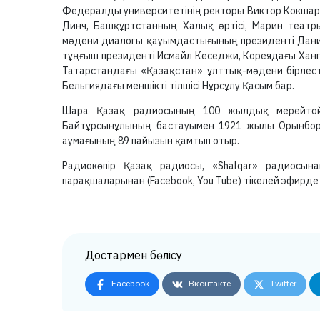
Федералды университетінің ректоры Виктор Кокша
Динч, Башқұртстанның Халық әртісі, Марин театры
мәдени диалогы қауымдастығының президенті Дан
тұңғыш президенті Исмайл Кеседжи, Кореядағы Хангук 
Татарстандағы «Қазақстан» ұлттық-мәдени бірлест
Бельгиядағы меншікті тілшісі Нұрсұлу Қасым бар.
Шара Қазақ радиосының 100 жылдық мерейтой
Байтұрсынұлының бастауымен 1921 жылы Орынбор 
аумағының 89 пайызын қамтып отыр.
Радиокөпір Қазақ радиосы, «Shalqar» радиосын
парақшаларынан (Facebook, You Tube) тікелей эфирде
Достармен бөлісу
Facebook
Вконтакте
Twitter