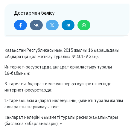
Достармен бөлісу
Қазақстан Республикасының 2015 жылғы 16 қарашадағы
«Ақпаратқа қол жеткізу туралы» №
401-V
Заңы
Интернет-ресурстарда ақпарат орналастыру туралы
16-бабының:
3-тармағы.
Ақпарат иеленушілер өз құзыреті шегінде
интернет-ресурстарда:
1-тармақшасы
ақпарат иеленушінің қызметі туралы жалпы
ақпаратты жариялауы тиіс:
«ақпарат иелерінің қызметі туралы ресми жаңалықтары
(баспасөз хабарламалары) ;»