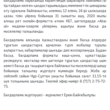
Бағдарлама барысында карантиндік шараларға байланысты
Қытайдан келген қандастарымыздың мемлекеттік шекараны
өту сұрағына байланысты, әлемнің 12 елінің 24 ірі қаласында
қазақ тілін үйрену бойынша 31 сыныпты ашу, 2020 жылы
алғаш рет онлайн-форматта өткен ҰБТ, шетелдерде «Abai
uii» мәдени-іскерлік үйлерінің ашылуы және басқа да
мәселелер талқыланды.
Бағдарлама аясында Қазақстандағы және басқа елдерде
тұратын қандастарға арналған түрлі жобалар туралы
ақпараттық хабарламалар шығады деп жоспарлануда. Бұдан
басқа, бағдарлама форматы көші-қонға, құжаттарды
ресімдеуге, квоталар мен шетелде тұратын қандастар үшін
өзекті басқа да тақырыптарға байланысты мәселелерді шешу
бойынша талқылау жүргізуге мүмкіндік береді. Жоба әр
сейсенбі сайын Нұр-Сұлтан уақыты бойынша сағат 11.15-те
әуе толқынына шығады. Тікелей эфир нөмірі: 8 (717) 2-75-72-
75.
Бағдарлама жүргізушісі - журналист Еркін Байғабылұлы.