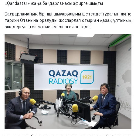
«Qandastar» жаңа бағдарламасы эфирге шықты
Бағдарламаның бірінші шығарылымы шетелде тұратын және
тарихи Отанына оралуды жоспарлап отырған қазақ ұлтының
өкілдері үшін өзекті мәселелерге арналды.