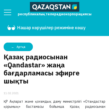
республикалық телерадиокорпорациясы
Нашар көрушілер режиміне көшу
Артқа
Қазақ радиосынан
«Qandastar» жаңа
бағдарламасы эфирге
шықты
11.02.2021
ҚР Ақпарат және қоғамдық даму министрлігі «Отандастар
қорының» бастамасы бойынша Қазақ радиосынан