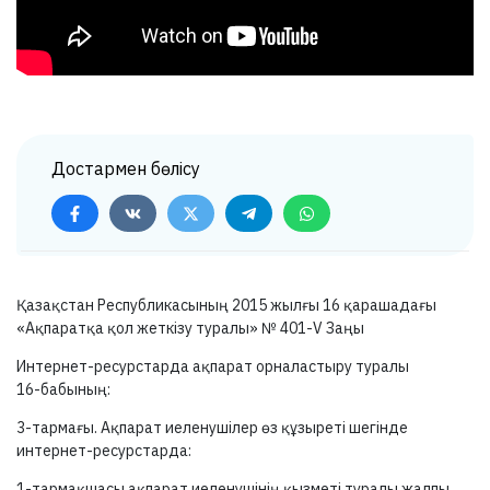
Достармен бөлісу
Қазақстан Республикасының 2015 жылғы 16 қарашадағы
«Ақпаратқа қол жеткізу туралы» №
401-V
Заңы
Интернет-ресурстарда ақпарат орналастыру туралы
16-бабының:
3-тармағы.
Ақпарат иеленушілер өз құзыреті шегінде
интернет-ресурстарда:
1-тармақшасы
ақпарат иеленушінің қызметі туралы жалпы