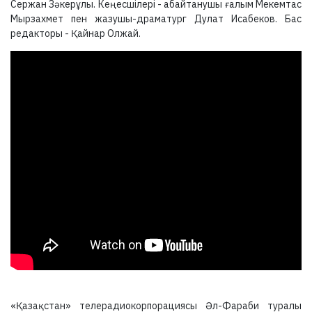
Сержан Зәкерұлы. Кеңесшілері - абайтанушы ғалым Мекемтас
Мырзахмет пен жазушы-драматург Дулат Исабеков. Бас
редакторы - Қайнар Олжай.
«Қазақстан» телерадиокорпорациясы Әл-Фараби туралы