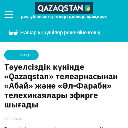
республикалық телерадиокорпорациясы
Нашар көрушілер режиміне көшу
Артқа
Тәуелсіздік күнінде
«Qazaqstan» телеарнасынан
«Абай» және «Әл-Фараби»
телехикаялары эфирге
шығады
15.12.2020