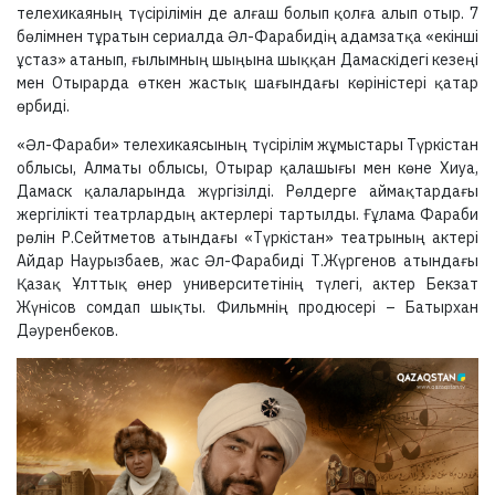
телехикаяның түсірілімін де алғаш болып қолға алып отыр. 7
бөлімнен тұратын сериалда Әл-Фарабидің адамзатқа «екінші
ұстаз» атанып, ғылымның шыңына шыққан Дамаскідегі кезеңі
мен Отырарда өткен жастық шағындағы көріністері қатар
өрбиді.
«Әл-Фараби» телехикаясының түсірілім жұмыстары Түркістан
облысы, Алматы облысы, Отырар қалашығы мен көне Хиуа,
Дамаск қалаларында жүргізілді. Рөлдерге аймақтардағы
жергілікті театрлардың актерлері тартылды. Ғұлама Фараби
рөлін Р.Сейтметов атындағы «Түркістан» театрының актері
Айдар Наурызбаев, жас Әл-Фарабиді Т.Жүргенов атындағы
Қазақ Ұлттық өнер университетінің түлегі, актер Бекзат
Жүнісов сомдап шықты. Фильмнің продюсері – Батырхан
Дәуренбеков.