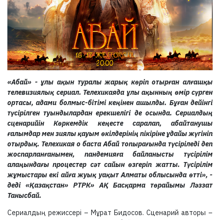
«Абай» - ұлы ақын туралы жарық көріп отырған алғашқы
телевизиялық сериал. Телехикаяда ұлы ақынның өмір сүрген
ортасы, адами болмыс-бітімі кеңінен ашылды. Бұған дейінгі
түсірілген туындылардан ерекшелігі де осында. Сериалдың
сценарийін Көркемдік кеңесте саралап, абайтанушы
ғалымдар мен зиялы қауым өкілдерінің пікіріне ұдайы жүгініп
отырдық. Телехикая о баста Абай топырағында түсіріледі деп
жоспарланғанымен, пандемияға байланысты түсірілім
алаңындағы процестер сәт сайын өзгеріп жатты. Түсірілім
жұмыстары екі айға жуық уақыт Алматы облысында өтті», -
деді «Қазақстан» РТРК» АҚ Басқарма төрайымы Ләззат
Танысбай.
Сериалдың режиссері – Мұрат Бидосов. Сценарий авторы –