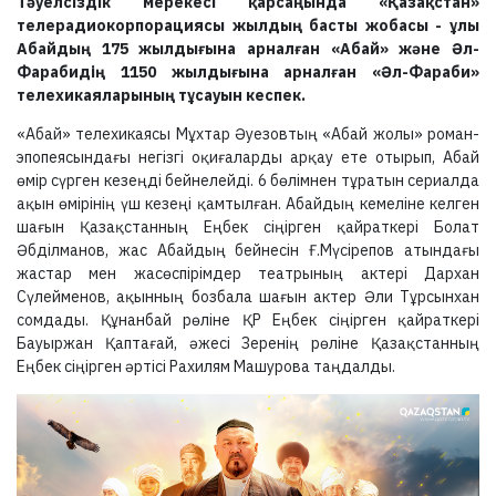
Тәуелсіздік мерекесі қарсаңында «Қазақстан»
телерадиокорпорациясы жылдың басты жобасы - ұлы
Абайдың 175 жылдығына арналған «Абай» және Әл-
Фарабидің 1150 жылдығына арналған «Әл-Фараби»
телехикаяларының тұсауын кеспек.
«Абай» телехикаясы Мұхтар Әуезовтың «Абай жолы» роман-
эпопеясындағы негізгі оқиғаларды арқау ете отырып, Абай
өмір сүрген кезеңді бейнелейді. 6 бөлімнен тұратын сериалда
ақын өмірінің үш кезеңі қамтылған. Абайдың кемеліне келген
шағын Қазақстанның Еңбек сіңірген қайраткері Болат
Әбділманов, жас Абайдың бейнесін Ғ.Мүсірепов атындағы
жастар мен жасөспірімдер театрының актері Дархан
Сүлейменов, ақынның бозбала шағын актер Әли Тұрсынхан
сомдады. Құнанбай рөліне ҚР Еңбек сіңірген қайраткері
Бауыржан Қаптағай, әжесі Зеренің рөліне Қазақстанның
Еңбек сіңірген әртісі Рахилям Машурова таңдалды.