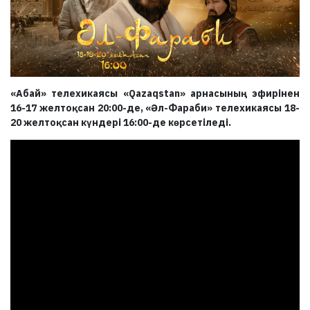
«Абай» телехикаясы «Qazaqstan» арнасының эфирінен
16-17 желтоқсан 20:00-де, «Әл-Фараби» телехикаясы 18-
20 желтоқсан күндері 16:00-де көрсетіледі.