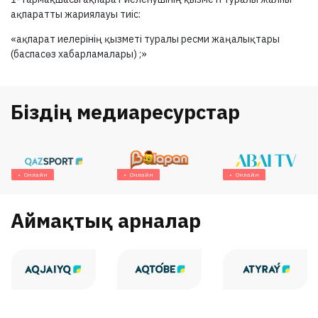
ақпаратты жариялауы тиіс:
«ақпарат иелерінің қызметі туралы ресми жаңалықтары
(баспасөз хабарламалары) ;»
Біздің медиаресурстар
Онлайн
Онлайн
Онлайн
Аймақтық арналар