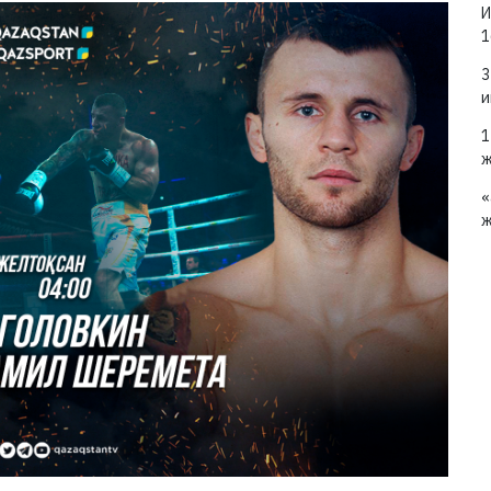
И
1
3
и
1
ж
«
ж