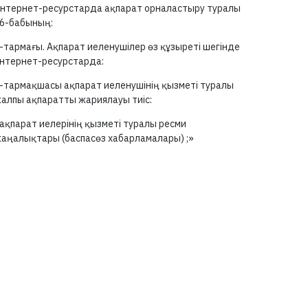
нтернет-ресурстарда ақпарат орналастыру туралы
6-бабының:
-тармағы.
Ақпарат иеленушілер өз құзыреті шегінде
нтернет-ресурстарда:
-тармақшасы
ақпарат иеленушінің қызметі туралы
алпы ақпаратты жариялауы тиіс:
ақпарат иелерінің қызметі туралы ресми
аңалықтары (баспасөз хабарламалары) ;»