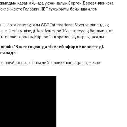
9 жылдың қазан айында украиналық Сергей Деревянченкоға
жекпе-жекте Головкин IBF тұжырымы бойынша әлем
нші орта салмақтағы WBC International Silver чемпиондық
жекпе-жегін өткізеді. Али Ахмедов 18 кездесудің барлығында
жастағы эквадорлық Карлос Гонгорамен жұдырықтасады.
 кешін 19 желтоқсанда тікелей эфирде көрсетеді.
сталады.
жанкүйерлерге Геннадий Головкиннің барлық жекпе-