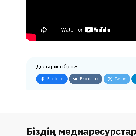
Достармен бөлісу
Facebook
Вконтакте
Twitter
Біздің медиаресурста