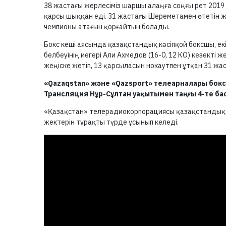
38 жастағы жерлесіміз шаршы алаңға соңғы рет 201
қарсы шыққан еді. 31 жастағы Шереметамен өтетін 
чемпионы атағын қорғайтын болады.
Бокс кеші аясында қазақстандық кәсіпқой боксшы, екі
белбеуінің иегері Али Ахмедов (16-0, 12 КО) кезекті 
жеңіске жетіп, 13 қарсыласын нокаутпен ұтқан 31 
«Qazaqstan» және «Qazsport» телеарналары бокс
Трансляция Нұр-Сұлтан уақытымен таңғы 4-те ба
«Қазақстан» телерадиокорпорациясы қазақстандық 
жектерін тұрақты түрде ұсынып келеді.