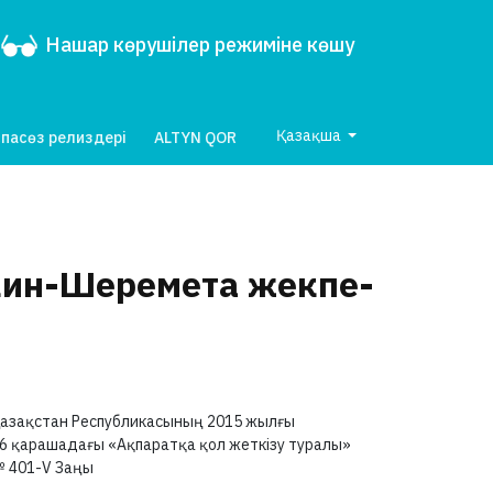
Нашар көрушілер режиміне көшу
Қазақша
пасөз релиздері
ALTYN QOR
вкин-Шеремета жекпе-
азақстан Республикасының 2015 жылғы
6 қарашадағы «Ақпаратқа қол жеткізу туралы»
№
401-V
Заңы