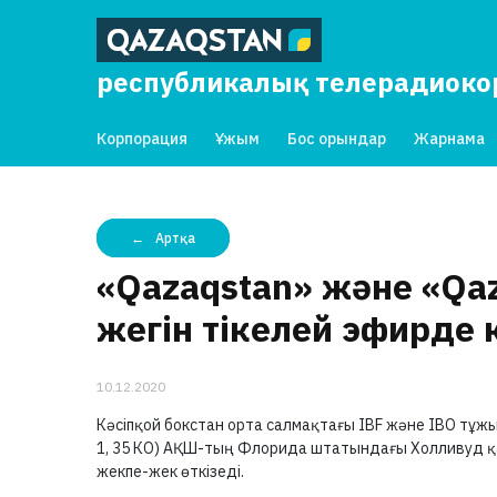
республикалық телерадиок
Корпорация
Ұжым
Бос орындар
Жарнама
Артқа
«Qazaqstan» және «Qa
жегін тікелей эфирде 
10.12.2020
Кәсіпқой бокстан орта салмақтағы IBF және IBO тұ
1, 35 КО) АҚШ-тың Флорида штатындағы Холливуд қа
жекпе-жек өткізеді.