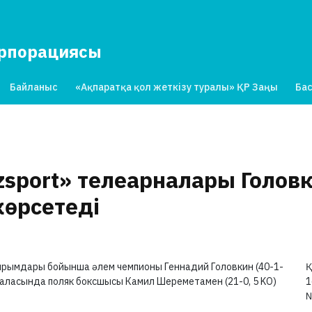
орпорациясы
Байланыс
«Ақпаратқа қол жеткізу туралы» ҚР Заңы
Бас
zsport» телеарналары Голо
көрсетеді
жырымдары бойынша әлем чемпионы Геннадий Головкин (40-1-
Қ
ласында поляк боксшысы Камил Шереметамен (21-0, 5 KO)
1