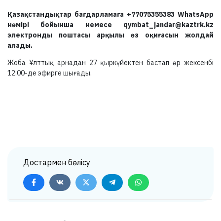
Қазақстандықтар бағдарламаға +77075355383 WhatsApp
нөмірі бойынша немесе qymbat_jandar@kaztrk.kz
электронды поштасы арқылы өз оқиғасын жолдай
алады.
Жоба Ұлттық арнадан 27 қыркүйектен бастап әр жексенбі
12:00-де эфирге шығады.
Достармен бөлісу