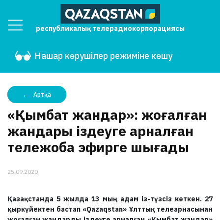
республикалық телерадиокорпорациясы
Нашар көрушілер режиміне көшу
Артқа
«Қымбат жандар»: жоғалған
жандары іздеуге арналған
тележоба эфирге шығады
25.09.2020
Қазақстанда 5 жылда 13 мың адам із-түзсіз кеткен. 27
қыркүйектен бастап «Qazaqstan» Ұлттық телеарнасынан
жоғалған жандарды іздеуге арналған «Қымбат жандар»