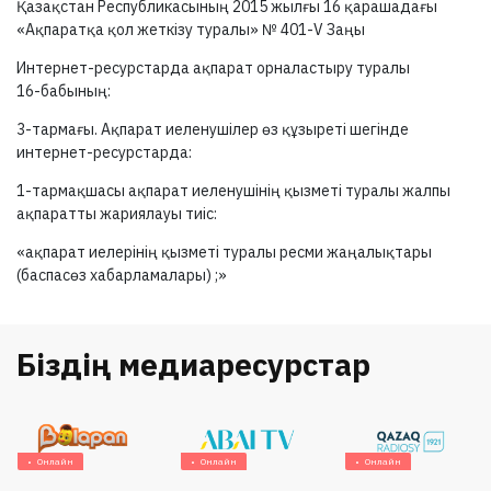
Қазақстан Республикасының 2015 жылғы 16 қарашадағы
«Ақпаратқа қол жеткізу туралы» №
401-V
Заңы
Интернет-ресурстарда ақпарат орналастыру туралы
16-бабының:
3-тармағы.
Ақпарат иеленушілер өз құзыреті шегінде
интернет-ресурстарда:
1-тармақшасы
ақпарат иеленушінің қызметі туралы жалпы
ақпаратты жариялауы тиіс:
«ақпарат иелерінің қызметі туралы ресми жаңалықтары
(баспасөз хабарламалары) ;»
Біздің медиаресурстар
Онлайн
Онлайн
Онлайн