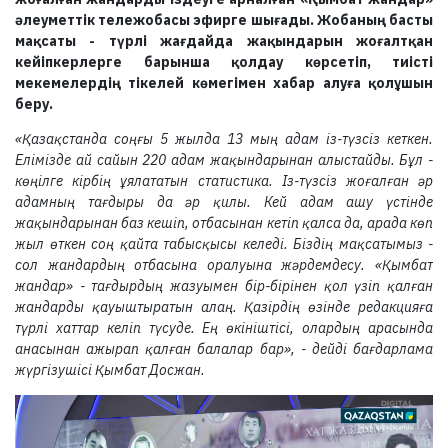
әлеуметтік тележобасы эфирге шығады. Жобаның басты
мақсаты - түрлі жағдайда жақындарын жоғалтқан
кейіпкерлерге барынша қолдау көрсетіп, тиісті
мекемелердің тікелей көмегімен хабар алуға қолұшын
беру.
«Қазақстанда соңғы 5 жылда 13 мың адам із-түзсіз кеткен.
Елімізде ай сайын 220 адам жақындарынан алыстайды. Бұл -
көңілге кірбің ұялататын статистика. Із-түзсіз жоғалған әр
адамның тағдыры да әр қилы. Кей адам ашу үстінде
жақындарынан баз кешіп, отбасынан кетіп қалса да, арада көп
жыл өткен соң қайта табысқысы келеді. Біздің мақсатымыз -
сол жандардың отбасына оралуына жәрдемдесу. «Қымбат
жандар» - тағдырдың жазуымен бір-бірінен қол үзіп қалған
жандарды қауыштыратын алаң. Қазірдің өзінде редакцияға
түрлі хаттар келіп түсуде. Ең өкініштісі, олардың арасында
анасынан ажырап қалған балалар бар», - дейді бағдарлама
жүргізушісі Қымбат Досжан.