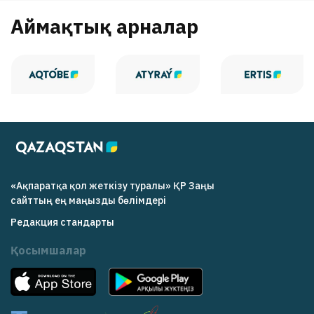
Аймақтық арналар
«Ақпаратқа қол жеткізу туралы» ҚР Заңы
cайттың ең маңызды бөлімдері
Редакция cтандарты
Қосымшалар