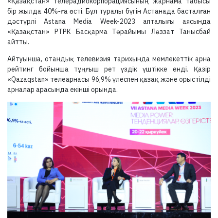
«Қазақстан» телерадиокорпорациясының жарнама табысы
бір жылда 40%-ға өсті. Бұл туралы бүгін Астанада басталған
дәстүрлі Astana Media Week-2023 апталығы аясында
«Қазақстан» РТРК Басқарма Төрайымы Ләззат Танысбай
айтты.
Айтуынша, отандық телевизия тарихында мемлекеттік арна
рейтинг бойынша тұңғыш рет үздік үштікке енді. Қазір
«Qazaqstan» телеарнасы 96,9% үлеспен қазақ және орыстілді
арналар арасында екінші орында.