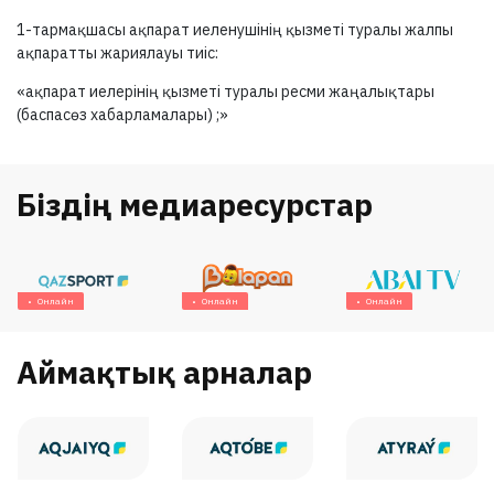
1-тармақшасы
ақпарат иеленушінің қызметі туралы жалпы
ақпаратты жариялауы тиіс:
«ақпарат иелерінің қызметі туралы ресми жаңалықтары
(баспасөз хабарламалары) ;»
Біздің медиаресурстар
Онлайн
Онлайн
Онлайн
Аймақтық арналар