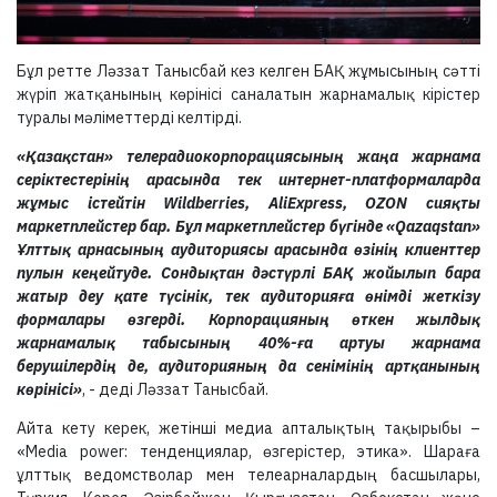
Бұл ретте Ләззат Танысбай кез келген БАҚ жұмысының сәтті
жүріп жатқанының көрінісі саналатын жарнамалық кірістер
туралы мәліметтерді келтірді.
«Қазақстан» телерадиокорпорациясының жаңа жарнама
серіктестерінің арасында тек интернет-платформаларда
жұмыс істейтін Wildberries, AliExpress, OZON сияқты
маркетплейстер бар. Бұл маркетплейстер бүгінде «Qazaqstan»
Ұлттық арнасының аудиториясы арасында өзінің клиенттер
пулын кеңейтуде. Сондықтан дәстүрлі БАҚ жойылып бара
жатыр деу қате түсінік, тек аудиторияға өнімді жеткізу
формалары өзгерді. Корпорацияның өткен жылдық
жарнамалық табысының 40%-ға артуы жарнама
берушілердің де, аудиторияның да сенімінің артқанының
көрінісі»
, - деді Ләззат Танысбай.
Айта кету керек, жетінші медиа апталықтың тақырыбы –
«Media power: тенденциялар, өзгерістер, этика». Шараға
ұлттық ведомстволар мен телеарналардың басшылары,