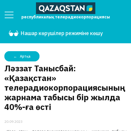
республикалық телерадиокорпорациясы
Нашар көрушілер режиміне көшу
Артқа
Ләззат Танысбай:
«Қазақстан»
телерадиокорпорациясының
жарнама табысы бір жылда
40%-ға өсті
20.09.2023