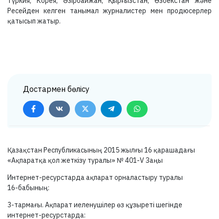
Түркия, Корея, Әзірбайжан, Қырғызстан, Өзбекстан және
Ресейден келген танымал журналистер мен продюсерлер
қатысып жатыр.
Достармен бөлісу
Қазақстан Республикасының 2015 жылғы 16 қарашадағы
«Ақпаратқа қол жеткізу туралы» №
401-V
Заңы
Интернет-ресурстарда ақпарат орналастыру туралы
16-бабының:
3-тармағы.
Ақпарат иеленушілер өз құзыреті шегінде
интернет-ресурстарда: