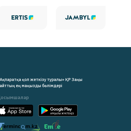
Ақпаратқа қол жеткізу туралы» ҚР Заңы
айттың ең маңызды бөлімдері
Қосымшалар