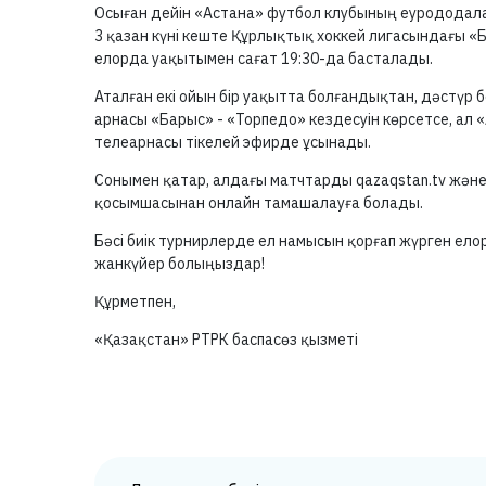
Осыған дейін «Астана» футбол клубының еурододал
3 қазан күні кеште Құрлықтық хоккей лигасындағы «Б
елорда уақытымен сағат 19:30-да басталады.
Аталған екі ойын бір уақытта болғандықтан, дәстүр
арнасы «Барыс» - «Торпедо» кездесуін көрсетсе, ал
телеарнасы тікелей эфирде ұсынады.
Сонымен қатар, алдағы матчтарды qazaqstan.tv және
қосымшасынан онлайн тамашалауға болады.
Бәсі биік турнирлерде ел намысын қорғап жүрген ел
жанкүйер болыңыздар!
Құрметпен,
«Қазақстан» РТРК баспасөз қызметі