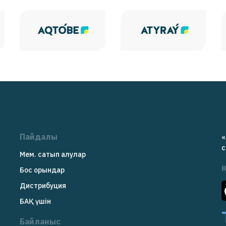
Пайдалы
«
c
Мем. сатып алулар
Бос орындар
Дистрибуция
БАҚ үшін
Байланыс