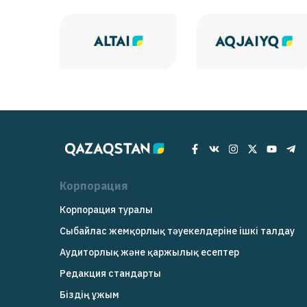
Корпорация
Корпорация туралы
Сыбайлас жемқорлық тәуекелдеріне ішкі талдау
Аудиторлық және қаржылық есептер
Редакция cтандарты
Біздің ұжым