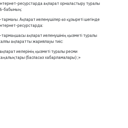
нтернет-ресурстарда ақпарат орналастыру туралы
6-бабының:
-тармағы.
Ақпарат иеленушілер өз құзыреті шегінде
нтернет-ресурстарда:
-тармақшасы
ақпарат иеленушінің қызметі туралы
алпы ақпаратты жариялауы тиіс:
ақпарат иелерінің қызметі туралы ресми
аңалықтары (баспасөз хабарламалары) ;»