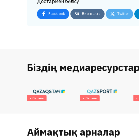
Достармен бөлісу
Facebook
Вконтакте
Twitter
Біздің медиаресурста
Онлайн
Онлайн
Аймақтық арналар