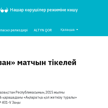
Нашар көрушілер режиміне көшу
Қазақша
пасөз релиздері
ALTYN QOR
зан» матчын тікелей
азақстан Республикасының 2015 жылғы
6 қарашадағы «Ақпаратқа қол жеткізу туралы»
№
401-V
Заңы