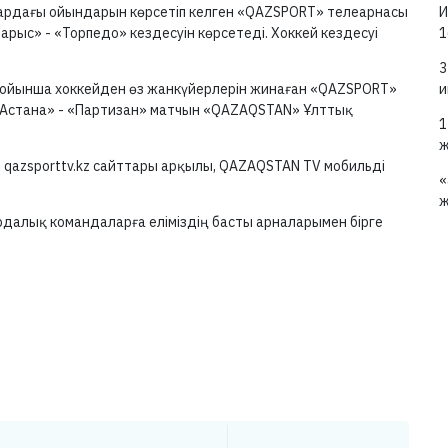
ардағы ойындарын көрсетіп келген «QAZSPORT» телеарнасы
И
арыс» - «Торпедо» кездесуін көрсетеді. Хоккей кездесуі
1
3
 бойынша хоккейден өз жанкүйерлерін жинаған «QAZSPORT»
и
 «Астана» - «Партизан» матчын «QAZAQSTAN» Ұлттық
1
ж
 qazsporttv.kz cайттары арқылы, QAZAQSTAN TV мобильді
«
ж
ордалық командаларға еліміздің басты арналарымен бірге