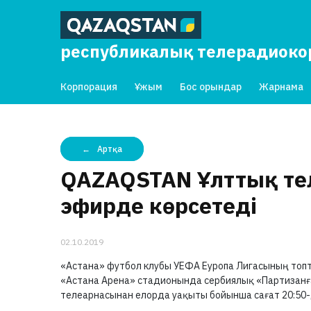
республикалық телерадиок
Корпорация
Ұжым
Бос орындар
Жарнама
Артқа
QAZAQSTAN Ұлттық тел
эфирде көрсетеді
02.10.2019
«Астана» футбол клубы УЕФА Еуропа Лигасының топтық
«Астана Арена» стадионында сербиялық «Партизанғ
телеарнасынан елорда уақыты бойынша сағат 20:50-