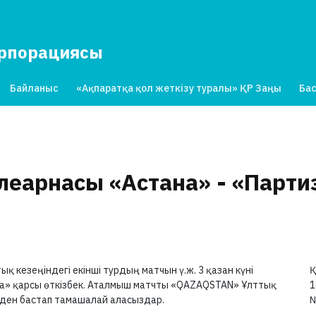
орпорациясы
Байланыс
«Ақпаратқа қол жеткізу туралы» ҚР Заңы
Бас
еарнасы «Астана» - «Парти
 кезеңіндегі екінші турдың матчын ү.ж. 3 қазан күні
Қ
а» қарсы өткізбек. Аталмыш матчты «QAZAQSTAN» Ұлттық
1
ден бастап тамашалай аласыздар.