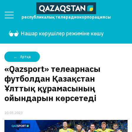
республикалық телерадиокорпорациясы
Нашар көрушілер режиміне көшу
Артқа
«Qazsport» телеарнасы
футболдан Қазақстан
Ұлттық құрамасының
ойындарын көрсетеді
20.03.2023