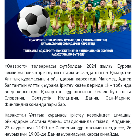
«Qazsport» телеарнасы футболдан 2024 жылғы Еуропа
чемпионатының іріктеу матчтары аясында өтетін Қазақстан
Ұлттық құрамасының ойындарын көрсетеді. Магомед Адиев
баптайтын ұлттық құрама іріктеу кезеңдерінде «Н» тобында
өнер көрсетеді. Қазақстан құрамасынан бөлек бұл топта
Словения, Солтүстік Ирландия, Дания, Сан-Марино,
Финляндия командалары бар.
Қазақстан Ұлттық құрамасы іріктеу кезеңіндегі алғашқы
ойындарын «Астана Арена» стадионында өткізеді. Алдымен,
23 наурыз күні 21:00-де Словения құрамасымен кездессе, 26
наурыз күні 19:00-де Дания құрамасына қарсы ойнайды.