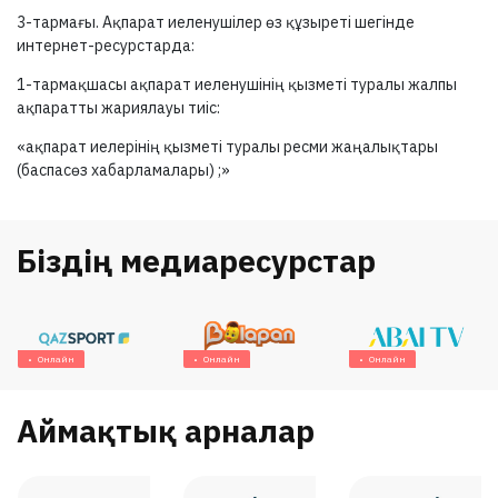
3-тармағы.
Ақпарат иеленушілер өз құзыреті шегінде
интернет-ресурстарда:
1-тармақшасы
ақпарат иеленушінің қызметі туралы жалпы
ақпаратты жариялауы тиіс:
«ақпарат иелерінің қызметі туралы ресми жаңалықтары
(баспасөз хабарламалары) ;»
Біздің медиаресурстар
Онлайн
Онлайн
Онлайн
Аймақтық арналар