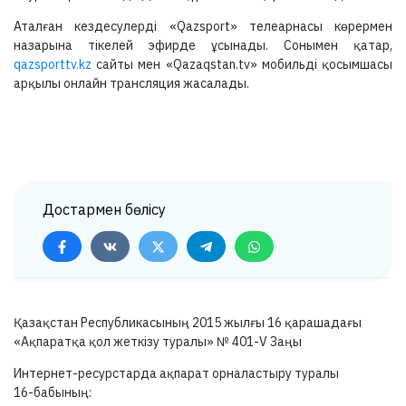
Аталған кездесулерді «Qazsport» телеарнасы көрермен
назарына тікелей эфирде ұсынады. Сонымен қатар,
qazsporttv.kz
сайты мен «Qazaqstan.tv» мобильді қосымшасы
арқылы онлайн трансляция жасалады.
Достармен бөлісу
Қазақстан Республикасының 2015 жылғы 16 қарашадағы
«Ақпаратқа қол жеткізу туралы» №
401-V
Заңы
Интернет-ресурстарда ақпарат орналастыру туралы
16-бабының: