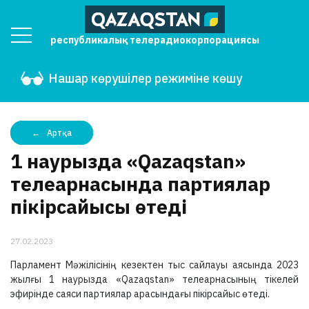
республикалық телерадиокорпорациясы
Нашар көрушілер режиміне көшу
Артқа
1 наурызда «Qazaqstan»
телеарнасында партиялар
пікірсайысы өтеді
27.02.2023
Парламент Мәжілісінің кезектен тыс сайлауы аясында 2023
жылғы 1 наурызда «Qazaqstan» телеарнасының тікелей
эфирінде саяси партиялар арасындағы пікірсайыс өтеді.