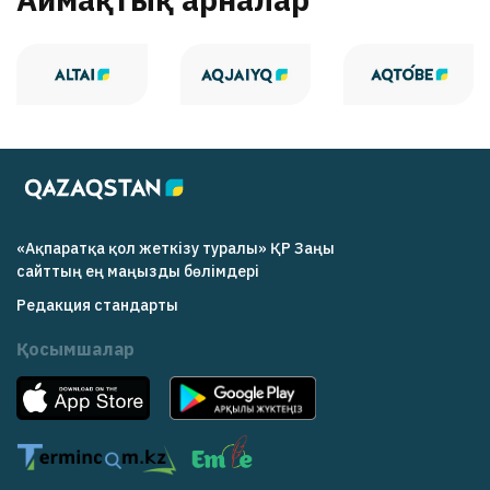
«Ақпаратқа қол жеткізу туралы» ҚР Заңы
cайттың ең маңызды бөлімдері
Редакция cтандарты
Қосымшалар