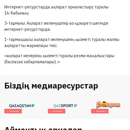
Интернет-ресурстарда ақпарат орналастыру туралы
16-бабының:
3-тармағы.
Ақпарат иеленушілер өз құзыреті шегінде
интернет-ресурстарда:
1-тармақшасы
ақпарат иеленушінің қызметі туралы жалпы
ақпаратты жариялауы тиіс:
«ақпарат иелерінің қызметі туралы ресми жаңалықтары
(баспасөз хабарламалары) ;»
Біздің медиаресурстар
Онлайн
Онлайн
Онлайн
Аймақтық арналар