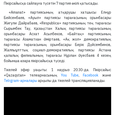
Пікірсайысқа сайлауға түсетін 7 партия өкілі қатысады.
«Amanat» партиясының атқарушы хатшысы Елнұр
Бейсенбаев, «Ауыл» партиясы төрағасының орынбасары
Жигули Дайрабаев, «Respublica» партиясының тең төрағасы
Сырымбек Тау, Қазақстан Халық партиясы төрағасының
орынбасары Асхат Асылбеков, «Байтақ» партиясының
төрағасы Азаматхан Әміртаев, «Ақ жол» демократиялық
партиясы төрағасының орынбасары Берік Дүйсембинов,
Жалпыұлттық социал-демократиялық партиясы Астана
қалалық филиалының төрағасы Нұрлан Әуесбаев 4 кезең
бойынша өзара пікірсайысқа түседі.
Тікелей эфир уақыты: 1 наурыз 20:30-да. Пікірсайыс
«Qazaqstan» телеарнасының
You Tube
,
Facebook
және
Telrgram-арналары
арқылы да тікелей трансляцияланады.