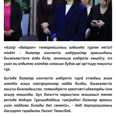
«Қазір «Balapan» телеарнасының алдында тұрған негізгі
міндет - балалар контентін өндірушілер арасындағы
бәсекелестікте алда болу, анимация өндірісін кеңейту. Ол
үшін ең алдымен өнімдер сапасын бұдан әрі арттыру мақсаты
тұр.
Бүгінде балалар контентін өндіретін түрлі отандық және
әлемдік жаңа платформалар пайда болды, бәсекелестік
мықты болғандықтан, телеөндірісте креативті идеяларды іске
асыру маңызды. Бұл бағытта нарықтағы жаңашыл маман
ретінде Индира Тұрсынбайдың тәжірибесі балалар арнасы
үшін пайдалы болады деп сенеміз», - деді Корпорацияның
Басқарма төрайымы Ләззат Танысбай.