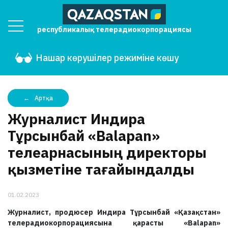
республикалық телерадиокорпорациясы
Нашар көрушілер режиміне көшу
Артқа
Журналист Индира
Тұрсынбай «Balapan»
телеарнасының директоры
қызметіне тағайындалды
01.02.2023
Журналист, продюсер Индира Тұрсынбай «Қазақстан»
телерадиокорпорациясына қарасты «Balapan»