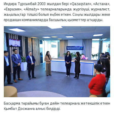
Индира Тұрсынбай 2003 жылдан бері «Qazaqstan», «Астана»,
«Евразия», «Almaty» телеарналарында жүргізуші, журналист,
жаңалықтар тілшісі болып еңбек еткен. Соңғы жылдары жеке
продакшн компанияларда басшылық қызметтер атқарды.
Басқарма төрайымы бұған дейін телеарнаға жетекшілік еткен
Қымбат Досжанға алғыс білдірді.