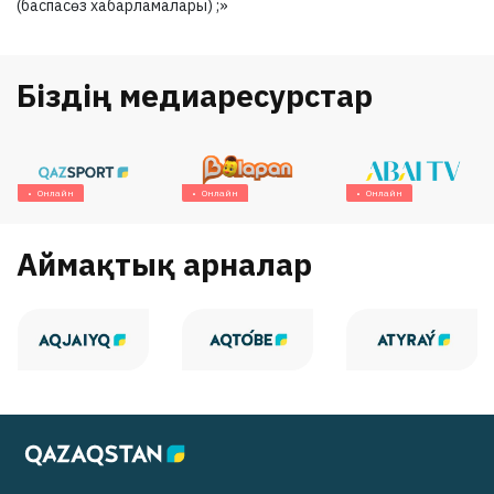
(баспасөз хабарламалары) ;»
Біздің медиаресурстар
Онлайн
Онлайн
Онлайн
Аймақтық арналар