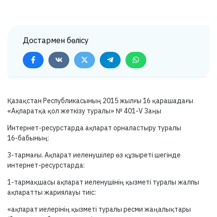
Достармен бөлісу
Қазақстан Республикасының 2015 жылғы 16 қарашадағы
«Ақпаратқа қол жеткізу туралы» №
401-V
Заңы
Интернет-ресурстарда ақпарат орналастыру туралы
16-бабының:
3-тармағы.
Ақпарат иеленушілер өз құзыреті шегінде
интернет-ресурстарда:
1-тармақшасы
ақпарат иеленушінің қызметі туралы жалпы
ақпаратты жариялауы тиіс:
«ақпарат иелерінің қызметі туралы ресми жаңалықтары