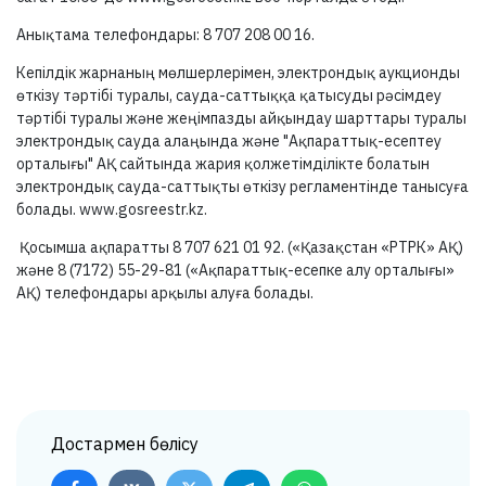
Анықтама телефондары: 8 707 208 00 16.
Кепілдік жарнаның мөлшерлерімен, электрондық аукционды
өткізу тәртібі туралы, сауда-саттыққа қатысуды рәсімдеу
тәртібі туралы және жеңімпазды айқындау шарттары туралы
электрондық сауда алаңында және "Ақпараттық-есептеу
орталығы" АҚ сайтында жария қолжетімділікте болатын
электрондық сауда-саттықты өткізу регламентінде танысуға
болады. www.gosreestr.kz.
Қосымша ақпаратты 8 707 621 01 92. («Қазақстан «РТРК» АҚ)
және 8 (7172) 55-29-81 («Ақпараттық-есепке алу орталығы»
АҚ) телефондары арқылы алуға болады.
Достармен бөлісу