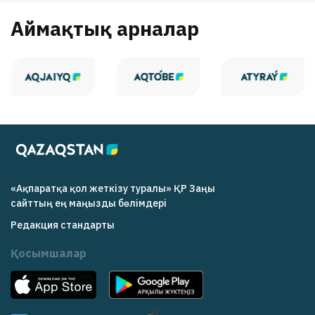
Аймақтық арналар
«Ақпаратқа қол жеткізу туралы» ҚР Заңы
cайттың ең маңызды бөлімдері
Редакция cтандарты
Қосымшалар