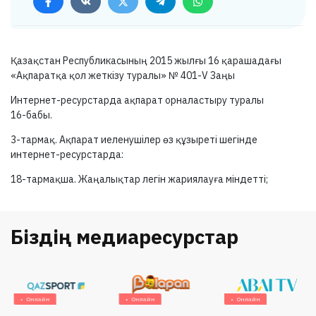
Қазақстан Республикасының 2015 жылғы 16 қарашадағы
«Ақпаратқа қол жеткізу туралы» №
401-V
Заңы
Интернет-ресурстарда ақпарат орналастыру туралы
16-бабы.
3-тармақ.
Ақпарат иеленушілер өз құзыреті шегінде
интернет-ресурстарда:
18-тармақша.
Жаңалықтар легін жариялауға міндетті;
Біздің медиаресурстар
Онлайн
Онлайн
Онлайн