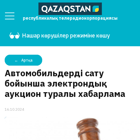
республикалық телерадиокорпорациясы
Нашар көрушілер режиміне көшу
Артқа
Автомобильдерді сату
бойынша электрондық
аукцион туралы хабарлама
16.10.2024