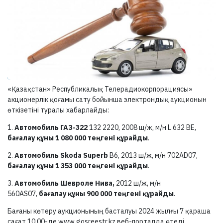
«Қазақстан» Республикалық Телерадиокорпорациясы»
акционерлік қоғамы сату бойынша электрондық аукционын
өткізетіні туралы хабарлайды:
1.
Автомобиль ГАЗ-322
132 2220, 2008 ш/ж, м/н L 632 ВЕ,
бағалау құны 1 080 000 теңгені құрайды
.
2.
Автомобиль Skoda Superb
B6, 2013 ш/ж, м/н 702AD07,
бағалау құны 1 353 000 теңгені құрайды
.
3.
Автомобиль Шевроле Нива,
2012 ш/ж, м/н
560AS07,
бағалау құны 900 000 теңгені құрайды
.
Бағаны көтеру аукционының басталуы 2024 жылғы 7 қараша
сағат 10.00-де www.gosreestr.kz веб-порталда өтеді.