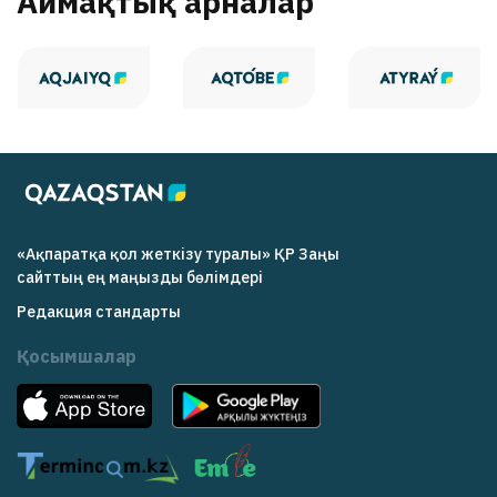
Аймақтық арналар
«Ақпаратқа қол жеткізу туралы» ҚР Заңы
cайттың ең маңызды бөлімдері
Редакция cтандарты
Қосымшалар