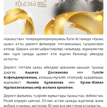
«Қазақстан» телерадиокорпорациясы бүгін Астанада «Қазақ
қызы» атты деректі фильмдер топтамасының тұсаукесерін
өткізді. Шараға қоғам қайраткерлері, ғалымдар, журналистер
мен түрлі салада қызмет етіп жүрген белсенді әйелдер
қатысты.
Деректі топтама қазақ әйелдері арасынан шыққан тұңғыш
дәрігер
Аққағаз Досжанова
мен
Гүлсім
Асфендиярованың
, алғашқы мұғалім, этнограф, аудармашы,
журналист
Нәзипа Құлжанова
мен
Хұсни-Жамал
Нұрлыханованың өмір жолына арналған.
Деректі фильмнің түсірілім жұмыстары Қазақстан, Өзбекстан,
Ресей елдерін қамтып, 10-нан астам қалада жүргізілді және
жобаға отандық, шетелдік 50-ден аса зерттеуші атсалысты.