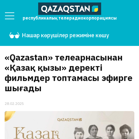
республикалық телерадиокорпорациясы
Нашар көрушілер режиміне көшу
«Qazastan» телеарнасынан
«Қазақ қызы» деректі
фильмдер топтамасы эфирге
шығады
28.02.2025