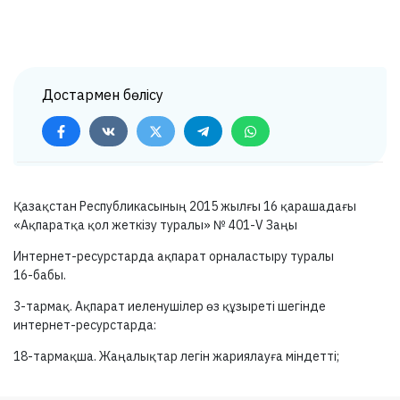
Достармен бөлісу
Қазақстан Республикасының 2015 жылғы 16 қарашадағы
«Ақпаратқа қол жеткізу туралы» №
401-V
Заңы
Интернет-ресурстарда ақпарат орналастыру туралы
16-бабы.
3-тармақ.
Ақпарат иеленушілер өз құзыреті шегінде
интернет-ресурстарда:
18-тармақша.
Жаңалықтар легін жариялауға міндетті;