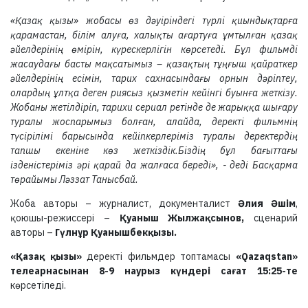
«Қазақ қызы» жобасы өз дәуіріндегі түрлі қиындықтарға
қарамастан, білім алуға, халықты ағартуға ұмтылған қазақ
әйелдерінің өмірін, күрескерлігін көрсетеді. Бұл фильмді
жасаудағы басты мақсатымыз – қазақтың тұңғыш қайраткер
әйелдерінің есімін, тарих сахнасындағы орнын дәріптеу,
олардың ұлтқа деген риясыз қызметін кейінгі буынға жеткізу.
Жобаны жетілдіріп, тарихи сериал ретінде де жарыққа шығару
туралы жоспарымыз болған, алайда, деректі фильмнің
түсірілімі барысында кейіпкерлеріміз туралы деректердің
тапшы екеніне көз жеткіздік.Біздің бұл бағыттағы
ізденістеріміз әрі қарай да жалғаса береді», - деді Басқарма
төрайымы Ләззат Танысбай.
Жоба авторы – журналист, документалист
Әлия Әшім
,
қоюшы-режиссері –
Қуаныш Жылжақсынов,
сценарий
авторы –
Гүлнұр Қуанышбекқызы.
«Қазақ қызы»
деректі фильмдер топтамасы
«Qazaqstan»
телеарнасынан 8-9 наурыз күндері сағат 15:25-те
көрсетіледі.