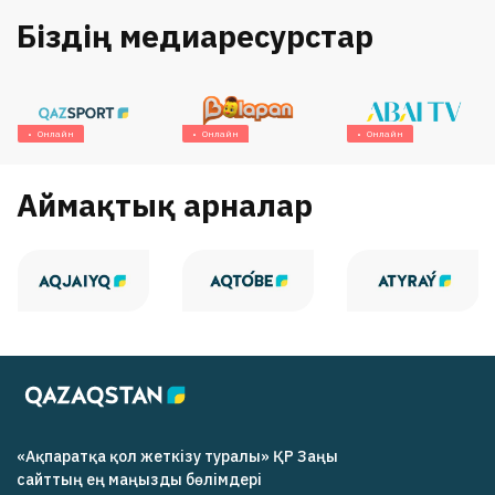
Біздің медиаресурстар
Онлайн
Онлайн
Онлайн
Аймақтық арналар
«Ақпаратқа қол жеткізу туралы» ҚР Заңы
cайттың ең маңызды бөлімдері