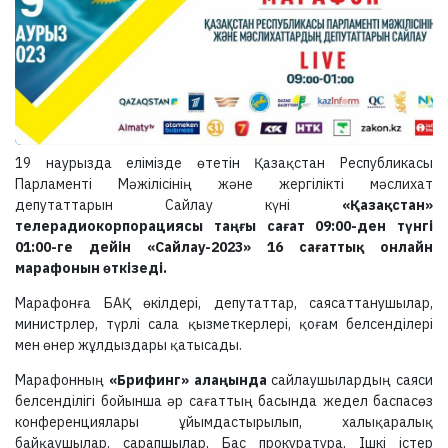
19 наурызда елімізде өтетін Қазақстан Республикасы
Парламенті Мәжілісінің және жергілікті мәслихат
депутаттарын Сайлау күні
«Қазақстан»
телерадиокорпорациясы таңғы сағат 09:00-ден түнгі
01:00-ге дейін «Сайлау-2023» 16 сағаттық онлайн
марафонын өткізеді.
Марафонға БАҚ өкілдері, депутаттар, саясаттанушылар,
министрлер, түрлі сала қызметкерлері, қоғам белсенділері
мен өнер жұлдыздары қатысады.
Марафонның
«Брифинг» алаңында
сайлаушылардың саяси
белсенділігі бойынша әр сағаттың басында жедел баспасөз
конференциялары ұйымдастырылып, халықаралық
байқаушылар, сарапшылар, Бас прокуратура, Ішкі істер