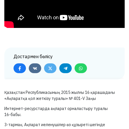
Достармен бөлісу
Қазақстан Республикасының 2015 жылғы 16 қарашадағы
«Ақпаратқа қол жеткізу туралы» №
401-V
Заңы
Интернет-ресурстарда ақпарат орналастыру туралы
16-бабы.
3-тармақ.
Ақпарат иеленушілер өз құзыреті шегінде