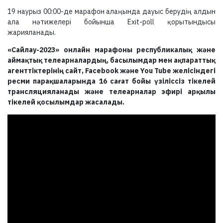
19 наурыз 00:00-де марафон алаңында дауыс берудің алдын
ала нәтижелері бойынша Exit-poll қорытындысы
жарияланады.
«Сайлау-2023» онлайн марафоны республикалық және
аймақтық телеарналардың, басылымдар мен ақпараттық
агенттіктерінің сайт, Facebook және You Tube желісіндегі
ресми парақшаларында 16 сағат бойы үзіліссіз тікелей
трансляцияланады және телеарналар эфирі арқылы
тікелей қосылымдар жасалады.