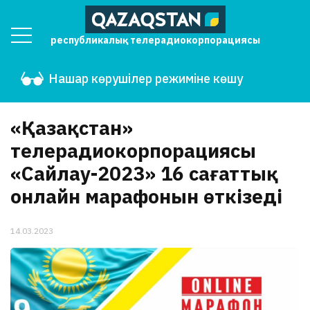
республикалық телерадиокорпорациясы
Нашар көрушілер режиміне көшу
«Қазақстан»
телерадиокорпорациясы
«Сайлау-2023» 16 сағаттық
онлайн марафонын өткізеді
14.03.2023