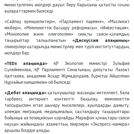
министрлігінің өкілдері дауыс беру барысына қатысты соңғы
ақпараттармен бөліседі.
«Сайлау ерекшеліктері», «Парламент пәрмені», «Мәслихат
мінбері», «Мемлекеттік басқару реформасы», «Инвестиция»,
«Монополия және олигополия» сияқты саяси-қоғамдық
тақырыптар талқыланатын
«Дискуссия алаңының»
спикерлері қатарында министрлер мен түрлі институттардың
өкілдері бар.
«TEDx алаңында»
ҚР Экология министрі Зүльфия
Сүлейменова, ҚР Парламенті Сенатының депутаты Ләззат
Қалтаева, академик Асқар Жұмаділдаев, бүркітші Айшолпан
Нұрғайып көпшілікпен ой бөліседі.
«Дебат алаңында»
қатысушылар жасанды интеллект, бала
тәрбиесі, интернет контентті бақылау, мемлекеттік
тапсырыспен кітап шығару мәселелері, ауылдарды дамыту,
әлемдік миграция, медициналық сақтандыру тақырыптары
бойынша өз позициясын қорғайды. Марафон қонақтары саяси
науқан жайындағы азаматтық пікірлерін «Экспресс-камера»
арқылы білдіре алады.