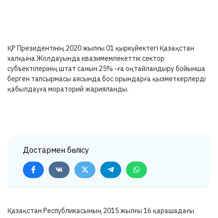
ҚР Президентінің 2020 жылғы 01 қыркүйектегі Қазақстан
халқына Жолдауында квазимемлекеттік сектор
субъектілерінің штат санын 25% -ға оңтайландыру бойынша
берген тапсырмасы аясында бос орындарға қызметкерлерді
қабылдауға мораторий жарияланды.
Достармен бөлісу
Қазақстан Республикасының 2015 жылғы 16 қарашадағы