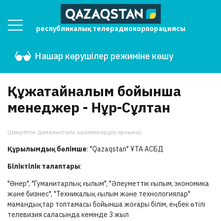
республикалық телерадиокорпорациясы
Нашар көрушілер режиміне көшу
Құжатайналым бойынша
менеджер - Нұр-Сұлтан
(декреттік демалыстағы қызметкердің орнына)
Құрылымдық бөлімше
: "Qazaqstan" ҰТА АСБД
Біліктілік талаптары
:
"Өнер", "Гуманитарлық ғылым", "Әлеуметтік ғылым, экономика
және бизнес", "Техникалық ғылым және технологиялар"
мамандықтар топтамасы бойынша жоғары білім, еңбек өтілі
телевизия саласында кемінде 3 жыл