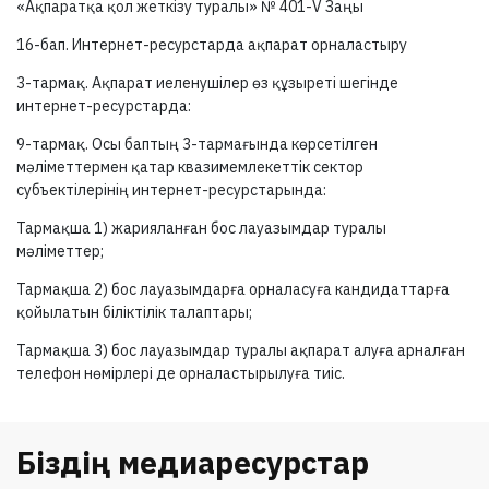
«Ақпаратқа қол жеткізу туралы» №
401-V
Заңы
16-бап.
Интернет-ресурстарда ақпарат орналастыру
3-тармақ.
Ақпарат иеленушілер өз құзыреті шегінде
интернет-ресурстарда:
9-тармақ.
Осы баптың
3-тармағында
көрсетілген
мәліметтермен қатар квазимемлекеттік сектор
субъектілерінің интернет-ресурстарында:
Тармақша 1) жарияланған бос лауазымдар туралы
мәліметтер;
Тармақша 2) бос лауазымдарға орналасуға кандидаттарға
қойылатын біліктілік талаптары;
Тармақша 3) бос лауазымдар туралы ақпарат алуға арналған
телефон нөмірлері де орналастырылуға тиіс.
Біздің медиаресурстар