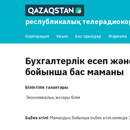
республикалық телерадиок
Корпорация
Ұжым
Бос орындар
Жарнама
Бухгалтерлік есеп жә
бойынша бас маманы
Біліктілік талаптары
:
Экономикалық жоғары білім
Еңбек өтілі
: Мамандық бойынша еңбек өтілі кемінде 