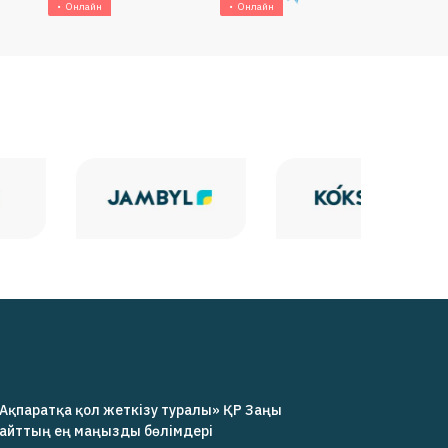
Онлайн
Онлайн
Ақпаратқа қол жеткізу туралы» ҚР Заңы
айттың ең маңызды бөлімдері