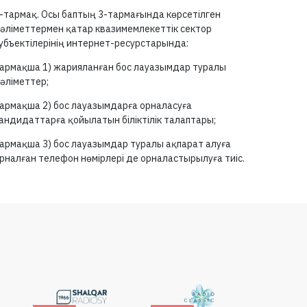
-тармақ.
Осы баптың
3-тармағында
көрсетілген
әліметтермен қатар квазимемлекеттік сектор
убъектілерінің интернет-ресурстарында:
армақша 1) жарияланған бос лауазымдар туралы
әліметтер;
армақша 2) бос лауазымдарға орналасуға
андидаттарға қойылатын біліктілік талаптары;
армақша 3) бос лауазымдар туралы ақпарат алуға
рналған телефон нөмірлері де орналастырылуға тиіс.