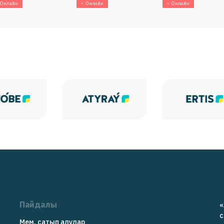
Онлайн
Онлайн
Онлайн
Пайдалы
«
c
Мем. сатып алулар