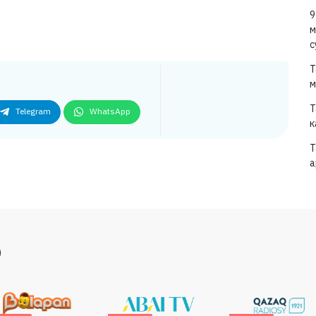
9
м
с
Т
м
Т
Telegram
WhatsApp
к
Т
а
р