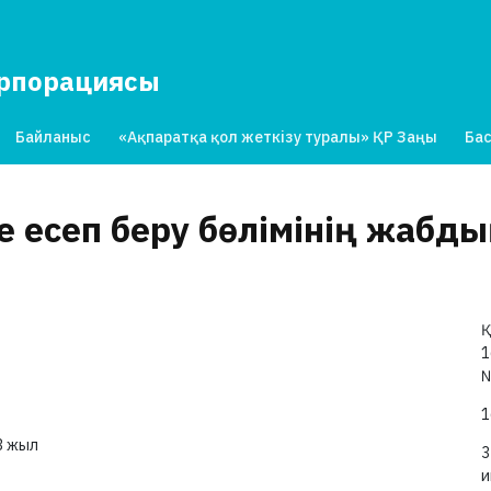
орпорациясы
Байланыс
«Ақпаратқа қол жеткізу туралы» ҚР Заңы
Бас
не есеп беру бөлімінің жа
Қ
1
1
3 жыл
3
и