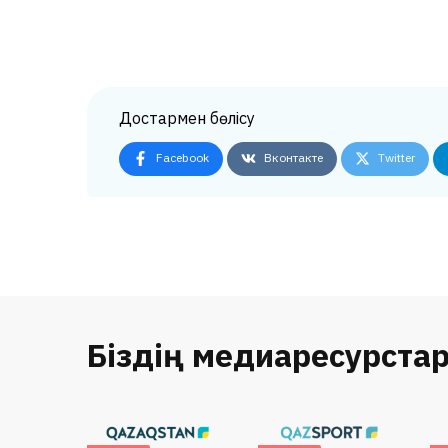
Достармен бөлісу
Facebook
Вконтакте
Twitter
Біздің медиаресурста