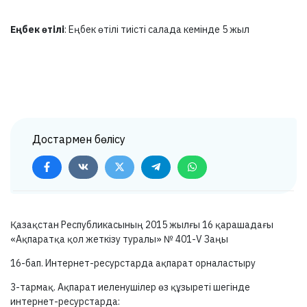
Еңбек өтілі
: Еңбек өтілі тиісті салада кемінде 5 жыл
Достармен бөлісу
Қазақстан Республикасының 2015 жылғы 16 қарашадағы
«Ақпаратқа қол жеткізу туралы» №
401-V
Заңы
16-бап.
Интернет-ресурстарда ақпарат орналастыру
3-тармақ.
Ақпарат иеленушілер өз құзыреті шегінде
интернет-ресурстарда: