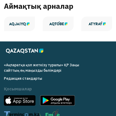
Аймақтық арналар
«Ақпаратқа қол жеткізу туралы» ҚР Заңы
cайттың ең маңызды бөлімдері
Редакция cтандарты
Қосымшалар