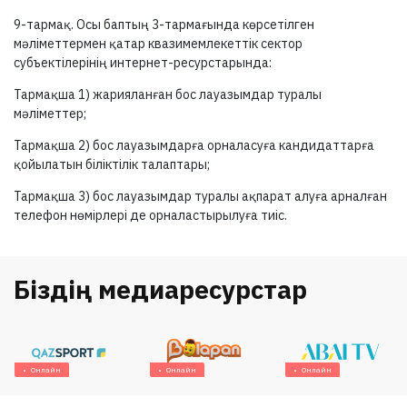
9-тармақ.
Осы баптың
3-тармағында
көрсетілген
мәліметтермен қатар квазимемлекеттік сектор
субъектілерінің интернет-ресурстарында:
Тармақша 1) жарияланған бос лауазымдар туралы
мәліметтер;
Тармақша 2) бос лауазымдарға орналасуға кандидаттарға
қойылатын біліктілік талаптары;
Тармақша 3) бос лауазымдар туралы ақпарат алуға арналған
телефон нөмірлері де орналастырылуға тиіс.
Біздің медиаресурстар
Онлайн
Онлайн
Онлайн