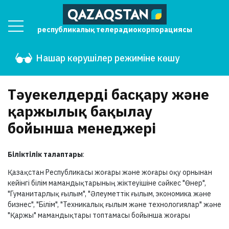
республикалық телерадиокорпорациясы
Нашар көрушілер режиміне көшу
Тәуекелдерді басқару және
қаржылық бақылау
бойынша менеджері
Біліктілік талаптары
:
Қазақстан Республикасы жоғары және жоғары оқу орнынан
кейінгі білім мамандықтарының жіктеуішіне сәйкес "Өнер",
"Гуманитарлық ғылым", "Әлеуметтік ғылым, экономика және
бизнес", "Білім", "Техникалық ғылым және технологиялар" және
"Қаржы" мамандықтары топтамасы бойынша жоғары