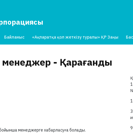
орпорациясы
Байланыс
«Ақпаратқа қол жеткізу туралы» ҚР Заңы
Бас
 менеджер - Қарағанды
Қ
1
1
3
и
9
 бойынша менеджерге хабарласуға болады.