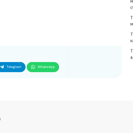
м
с
Т
м
Т
к
Т
а
Telegram
WhatsApp
р