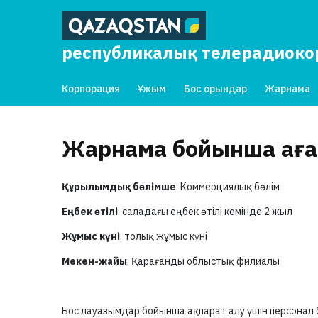
республикалық телерадиок
Корпорация
Ұжым
Бос орындар
Жарнама
Жарнама бойынша аға
Құрылымдық бөлімше
: Коммерциялық бөлім
Еңбек өтілі
: саладағы еңбек өтілі кемінде 2 жыл
Жұмыс күні
: толық жұмыс күні
Мекен-жайы
: Қарағанды облыстық филиалы
Бос лауазымдар бойынша ақпарат алу үшін персонал