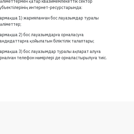
әліметтермен қатар квазимемлекеттік сектор
убъектілерінің интернет-ресурстарында:
армақша 1) жарияланған бос лауазымдар туралы
әліметтер;
армақша 2) бос лауазымдарға орналасуға
андидаттарға қойылатын біліктілік талаптары;
армақша 3) бос лауазымдар туралы ақпарат алуға
рналған телефон нөмірлері де орналастырылуға тиіс.