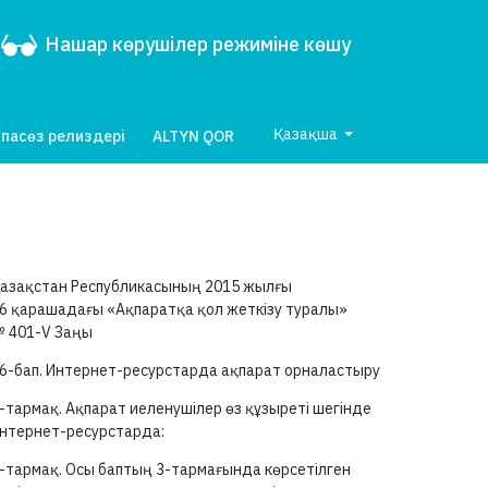
Нашар көрушілер режиміне көшу
Қазақша
пасөз релиздері
ALTYN QOR
азақстан Республикасының 2015 жылғы
6 қарашадағы «Ақпаратқа қол жеткізу туралы»
№
401-V
Заңы
6-бап.
Интернет-ресурстарда ақпарат орналастыру
-тармақ.
Ақпарат иеленушілер өз құзыреті шегінде
нтернет-ресурстарда:
-тармақ.
Осы баптың
3-тармағында
көрсетілген