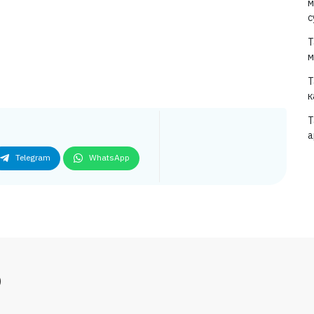
м
с
Т
м
Т
к
Т
а
Telegram
WhatsApp
р