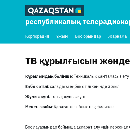
республикалық телерадиок
Корпорация
Ұжым
Бос орындар
Жарнама
ТВ құрылғысын жөнде
Құрылымдық бөлімше
: Техникалық қамтамасыз ету 
Еңбек өтілі
: саладағы еңбек өтілі кемінде 3 жыл
Жұмыс күні
: толық жұмыс күні
Мекен-жайы
: Қарағанды облыстық филиалы
Бос лауазымдар бойынша ақпарат алу үшін персонал