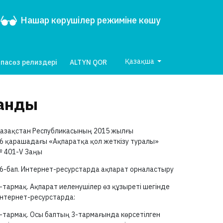
Нашар көрушілер режиміне көшу
Қазақша
пасөз релиздері
ALTYN QOR
ғанды
азақстан Республикасының 2015 жылғы
6 қарашадағы «Ақпаратқа қол жеткізу туралы»
№
401-V
Заңы
6-бап.
Интернет-ресурстарда ақпарат орналастыру
-тармақ.
Ақпарат иеленушілер өз құзыреті шегінде
нтернет-ресурстарда:
-тармақ.
Осы баптың
3-тармағында
көрсетілген