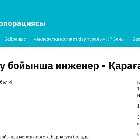
орпорациясы
Байланыс
«Ақпаратқа қол жеткізу туралы» ҚР Заңы
Бас
у бойынша инженер - Қара
бөлімі
Қ
1
1
3
и
9
 бойынша менеджерге хабарласуға болады.