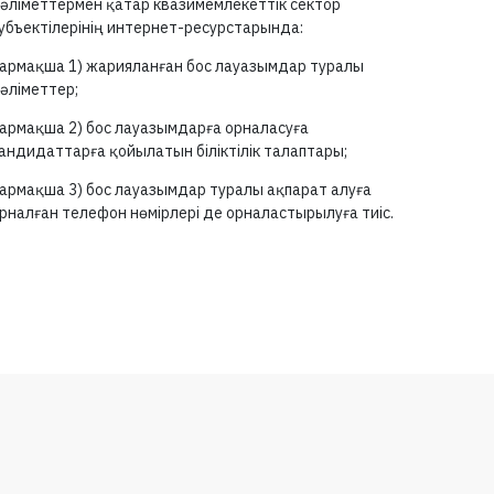
әліметтермен қатар квазимемлекеттік сектор
убъектілерінің интернет-ресурстарында:
армақша 1) жарияланған бос лауазымдар туралы
әліметтер;
армақша 2) бос лауазымдарға орналасуға
андидаттарға қойылатын біліктілік талаптары;
армақша 3) бос лауазымдар туралы ақпарат алуға
рналған телефон нөмірлері де орналастырылуға тиіс.