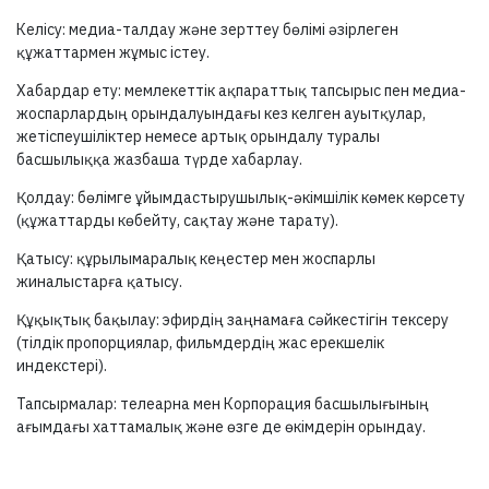
Келісу: медиа-талдау және зерттеу бөлімі әзірлеген
құжаттармен жұмыс істеу.
Хабардар ету: мемлекеттік ақпараттық тапсырыс пен медиа-
жоспарлардың орындалуындағы кез келген ауытқулар,
жетіспеушіліктер немесе артық орындалу туралы
басшылыққа жазбаша түрде хабарлау.
Қолдау: бөлімге ұйымдастырушылық-әкімшілік көмек көрсету
(құжаттарды көбейту, сақтау және тарату).
Қатысу: құрылымаралық кеңестер мен жоспарлы
жиналыстарға қатысу.
Құқықтық бақылау: эфирдің заңнамаға сәйкестігін тексеру
(тілдік пропорциялар, фильмдердің жас ерекшелік
индекстері).
Тапсырмалар: телеарна мен Корпорация басшылығының
ағымдағы хаттамалық және өзге де өкімдерін орындау.