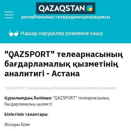
республикалық телерадиокорпорациясы
Нашар көрушілер режиміне көшу
"QAZSPORT" телеарнасының
бағдарламалық қызметінің
аналитигі - Астана
"QAZSPORT" телеарнасының бағдарламалық қызметінің аналитигі
Құрылымдық бөлімше
: "QAZSPORT" телеарнасының
бағдарламалық қызметі
Біліктілік талаптары
:
Жоғары білім