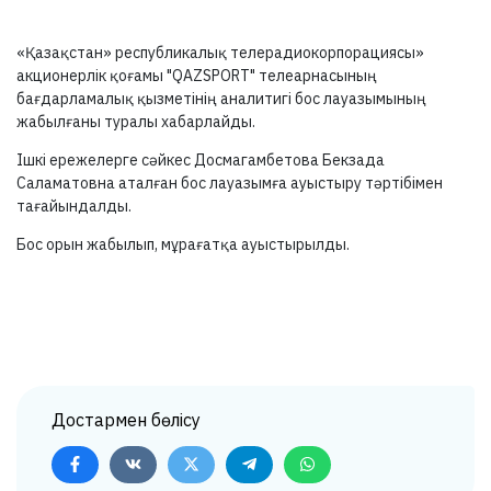
«Қазақстан» республикалық телерадиокорпорациясы»
акционерлік қоғамы "QAZSPORT" телеарнасының
бағдарламалық қызметінің аналитигі бос лауазымының
жабылғаны туралы хабарлайды.
Ішкі ережелерге сәйкес Досмагамбетова Бекзада
Саламатовна аталған бос лауазымға ауыстыру тәртібімен
тағайындалды.
Бос орын жабылып, мұрағатқа ауыстырылды.
Достармен бөлісу