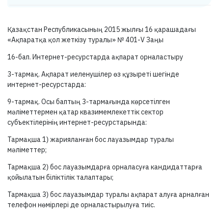
Қазақстан Республикасының 2015 жылғы 16 қарашадағы
«Ақпаратқа қол жеткізу туралы» №
401-V
Заңы
16-бап.
Интернет-ресурстарда ақпарат орналастыру
3-тармақ.
Ақпарат иеленушілер өз құзыреті шегінде
интернет-ресурстарда:
9-тармақ.
Осы баптың
3-тармағында
көрсетілген
мәліметтермен қатар квазимемлекеттік сектор
субъектілерінің интернет-ресурстарында:
Тармақша 1) жарияланған бос лауазымдар туралы
мәліметтер;
Тармақша 2) бос лауазымдарға орналасуға кандидаттарға
қойылатын біліктілік талаптары;
Тармақша 3) бос лауазымдар туралы ақпарат алуға арналған
телефон нөмірлері де орналастырылуға тиіс.