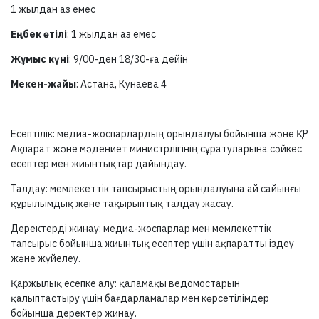
1 жылдан аз емес
Еңбек өтілі
: 1 жылдан аз емес
Жұмыс күні
: 9/00-ден 18/30-ға дейін
Мекен-жайы
: Астана, Кунаева 4
Есептілік: медиа-жоспарлардың орындалуы бойынша және ҚР
Ақпарат және мәдениет министрлігінің сұратуларына сәйкес
есептер мен жиынтықтар дайындау.
Талдау: мемлекеттік тапсырыстың орындалуына ай сайынғы
құрылымдық және тақырыптық талдау жасау.
Деректерді жинау: медиа-жоспарлар мен мемлекеттік
тапсырыс бойынша жиынтық есептер үшін ақпаратты іздеу
және жүйелеу.
Қаржылық есепке алу: қаламақы ведомостарын
қалыптастыру үшін бағдарламалар мен көрсетілімдер
бойынша деректер жинау.