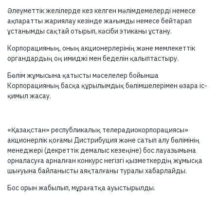
Әлеуметтік желілерде кез келген мәлімдемелерді немесе
ақпаратты жариялау кезінде жағымды немесе бейтарап
ұстанымды сақтай отырып, кәсіби этиканы ұстану.
Корпорацияның, оның акционерлерінің және мемлекеттік
органдардың оң имиджі мен беделін қалыптастыру.
Бөлім жұмысына қатысты мәселелер бойынша
Корпорацияның басқа құрылымдық бөлімшелерімен өзара іс-
қимыл жасау.
«Қазақстан» республикалық телерадиокорпорациясы»
акционерлік қоғамы Дистрибуция және сатып алу бөлімінің
менеджері (декреттік демалыс кезеңіне) бос лауазымына
орналасуға арналған конкурс негізгі қызметкердің жұмысқа
шығуына байланысты аяқталғаны туралы хабарлайды.
Бос орын жабылып, мұрағатқа ауыстырылды.