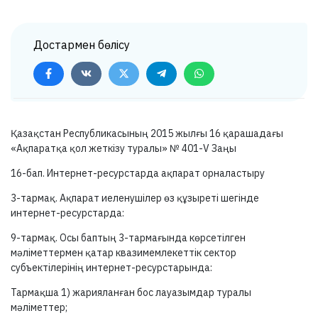
Достармен бөлісу
Қазақстан Республикасының 2015 жылғы 16 қарашадағы
«Ақпаратқа қол жеткізу туралы» №
401-V
Заңы
16-бап.
Интернет-ресурстарда ақпарат орналастыру
3-тармақ.
Ақпарат иеленушілер өз құзыреті шегінде
интернет-ресурстарда:
9-тармақ.
Осы баптың
3-тармағында
көрсетілген
мәліметтермен қатар квазимемлекеттік сектор
субъектілерінің интернет-ресурстарында:
Тармақша 1) жарияланған бос лауазымдар туралы
мәліметтер;