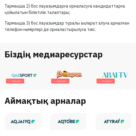
Тармақша 2) бос лауазымдарға орналасуға кандидаттарға
қойылатын біліктілік талаптары;
Тармақша 3) бос лауазымдар туралы ақпарат алуға арналған
телефон нөмірлері де орналастырылуға тиіс.
Біздің медиаресурстар
Онлайн
Онлайн
Онлайн
Аймақтық арналар