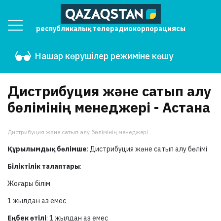
республикалық телерадиокорпорациясы
Нашар көрушілер режиміне көшу
Дистрибуция және сатып алу
бөлімінің менеджері - Астана
Дистрибуция және сатып алу бөлімінің менеджері
Құрылымдық бөлімше
: Дистрибуция және сатып алу бөлімі
Біліктілік талаптары
:
Жоғары білім
1 жылдан аз емес
Еңбек өтілі
: 1 жылдан аз емес