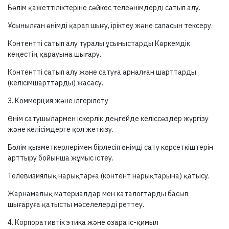
Бөлім қажеттіліктеріне сәйкес телеөнімдерді сатып алу.
Ұсынылған өнімді қарап шығу, іріктеу және сапасын тексеру.
Контентті сатып алу туралы ұсыныстарды Көркемдік
кеңестің қарауына шығару.
Контентті сатып алу және сатуға арналған шарттарды
(келісімшарттарды) жасасу.
3. Коммерция және ілгерілету
Өнім сатушылармен іскерлік деңгейде келіссөздер жүргізу
және келісімдерге қол жеткізу.
Бөлім қызметкерлерімен бірлесіп өнімді сату көрсеткіштерін
арттыру бойынша жұмыс істеу.
Телевизиялық нарықтарға (контент нарықтарына) қатысу.
Жарнамалық материалдар мен каталогтарды басып
шығаруға қатысты мәселелерді реттеу.
4. Корпоративтік этика және өзара іс-қимыл