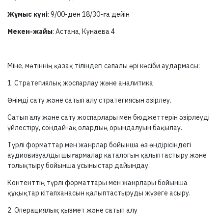
Жұмыс күні
: 9/00-ден 18/30-ға дейін
Мекен-жайы
: Астана, Кунаева 4
Міне, мәтіннің қазақ тіліндегі сапалы әрі кәсіби аудармасы:
1. Стратегиялық жоспарлау және аналитика
Өнімді сату және сатып алу стратегиясын әзірлеу.
Сатып алу және сату жоспарлары мен бюджеттерін әзірлеуді
үйлестіру, сондай-ақ олардың орындалуын бақылау.
Түрлі форматтар мен жанрлар бойынша өз өндірісіндегі
аудиовизуалды шығармалар каталогын қалыптастыру және
толықтыру бойынша ұсыныстар дайындау.
Контенттің түрлі форматтары мен жанрлары бойынша
құқықтар кітапханасын қалыптастыруды жүзеге асыру.
2. Операциялық қызмет және сатып алу