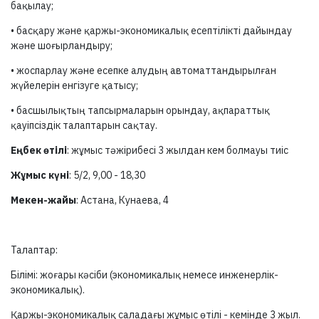
бақылау;
• басқару және қаржы-экономикалық есептілікті дайындау
және шоғырландыру;
• жоспарлау және есепке алудың автоматтандырылған
жүйелерін енгізуге қатысу;
• басшылықтың тапсырмаларын орындау, ақпараттық
қауіпсіздік талаптарын сақтау.
Еңбек өтілі
: жұмыс тәжірибесі 3 жылдан кем болмауы тиіс
Жұмыс күні
: 5/2, 9,00 - 18,30
Мекен-жайы
: Астана, Кунаева, 4
Талаптар:
Білімі:
жоғары кәсіби (экономикалық немесе инженерлік-
экономикалық).
Қаржы-экономикалық саладағы жұмыс өтілі - кемінде 3 жыл.