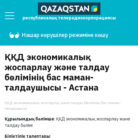
республикалық телерадиокорпорациясы
Нашар көрушілер режиміне көшу
ҚҚД экономикалық
жоспарлау және талдау
бөлімінің бас маман-
талдаушысы - Астана
ҚҚД экономикалық жоспарлау және талдау бөлімінің бас маман-
талдаушысы
Құрылымдық бөлімше
: ҚҚД экономикалық жоспарлау және
талдау бөлімі
Біліктілік талаптары
: