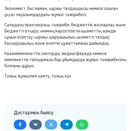
Экономист, бас маман, қаржы талдаушысы немесе осыған
ұқсас лауазымдардағы жұмыс тәжірибесі.
Саладағы практикалық тәжірибе: бюджеттік жоспарлау және
бюджетті атқару; өнімнің/көрсетілетін қызметтің өзіндік
құнын есептеу; қаржы-шаруашылық қызметті талдау;
басқарушылық және есептік құжаттаманы дайындау.
Квазимемлекеттік секторда, медиасферада немесе
мемлекеттік тапсырмасы бар ұйымдарда жұмыс тәжірибесінің
болғаны дұрыс.
Толық жұмыспен қамту, толық күн
Достармен бөлісу