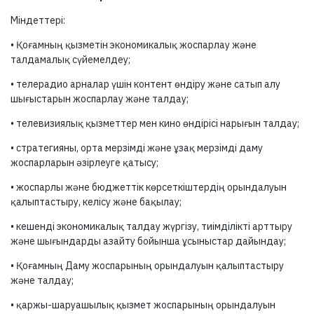
Міндеттері:
• Қоғамның қызметін экономикалық жоспарлау және
талдамалық сүйемелдеу;
• телерадио арналар үшін контент өндіру және сатып алу
шығыстарын жоспарлау және талдау;
• телевизиялық қызметтер мен кино өндірісі нарығын талдау;
• стратегияны, орта мерзімді және ұзақ мерзімді даму
жоспарларын әзірлеуге қатысу;
• жоспарлы және бюджеттік көрсеткіштердің орындалуын
қалыптастыру, келісу және бақылау;
• кешенді экономикалық талдау жүргізу, тиімділікті арттыру
және шығындарды азайту бойынша ұсыныстар дайындау;
• Қоғамның Даму жоспарының орындалуын қалыптастыру
және талдау;
• қаржы-шаруашылық қызмет жоспарының орындалуын