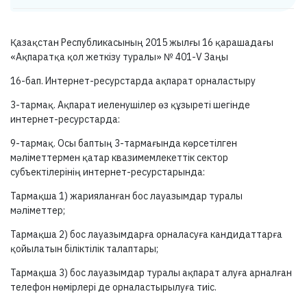
Қазақстан Республикасының 2015 жылғы 16 қарашадағы
«Ақпаратқа қол жеткізу туралы» №
401-V
Заңы
16-бап.
Интернет-ресурстарда ақпарат орналастыру
3-тармақ.
Ақпарат иеленушілер өз құзыреті шегінде
интернет-ресурстарда:
9-тармақ.
Осы баптың
3-тармағында
көрсетілген
мәліметтермен қатар квазимемлекеттік сектор
субъектілерінің интернет-ресурстарында:
Тармақша 1) жарияланған бос лауазымдар туралы
мәліметтер;
Тармақша 2) бос лауазымдарға орналасуға кандидаттарға
қойылатын біліктілік талаптары;
Тармақша 3) бос лауазымдар туралы ақпарат алуға арналған
телефон нөмірлері де орналастырылуға тиіс.