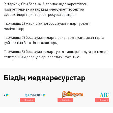
9-тармақ.
Осы баптың
3-тармағында
көрсетілген
мәліметтермен қатар квазимемлекеттік сектор
субъектілерінің интернет-ресурстарында:
Тармақша 1) жарияланған бос лауазымдар туралы
мәліметтер;
Тармақша 2) бос лауазымдарға орналасуға кандидаттарға
қойылатын біліктілік талаптары;
Тармақша 3) бос лауазымдар туралы ақпарат алуға арналған
телефон нөмірлері де орналастырылуға тиіс.
Біздің медиаресурстар
Онлайн
Онлайн
Онлайн