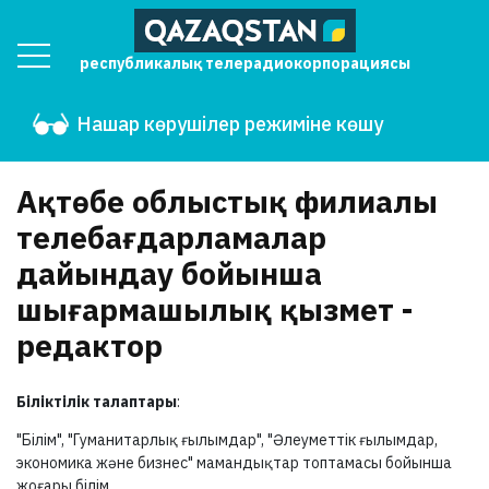
республикалық телерадиокорпорациясы
Нашар көрушілер режиміне көшу
Ақтөбе облыстық филиалы
телебағдарламалар
дайындау бойынша
шығармашылық қызмет -
редактор
Біліктілік талаптары
:
"Білім", "Гуманитарлық ғылымдар", "Әлеуметтік ғылымдар,
экономика және бизнес" мамандықтар топтамасы бойынша
жоғары білім