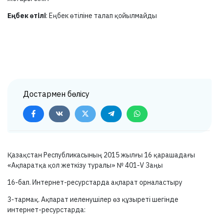
Еңбек өтілі
: Еңбек өтіліне талап қойылмайды
Достармен бөлісу
Қазақстан Республикасының 2015 жылғы 16 қарашадағы
«Ақпаратқа қол жеткізу туралы» №
401-V
Заңы
16-бап.
Интернет-ресурстарда ақпарат орналастыру
3-тармақ.
Ақпарат иеленушілер өз құзыреті шегінде
интернет-ресурстарда: