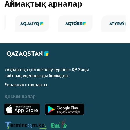
Аймақтық арналар
«Ақпаратқа қол жеткізу туралы» ҚР Заңы
cайттың ең маңызды бөлімдері
Редакция cтандарты
Қосымшалар