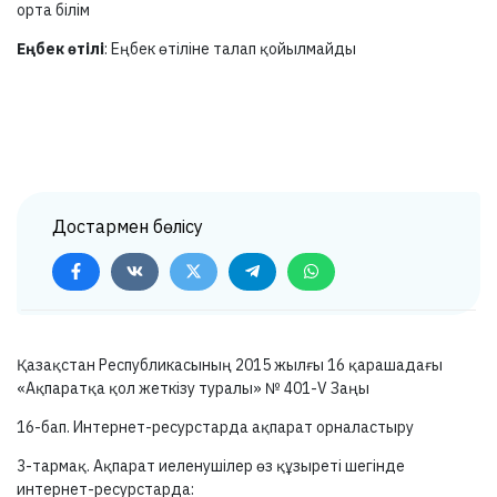
орта білім
Еңбек өтілі
: Еңбек өтіліне талап қойылмайды
Достармен бөлісу
Қазақстан Республикасының 2015 жылғы 16 қарашадағы
«Ақпаратқа қол жеткізу туралы» №
401-V
Заңы
16-бап.
Интернет-ресурстарда ақпарат орналастыру
3-тармақ.
Ақпарат иеленушілер өз құзыреті шегінде
интернет-ресурстарда: