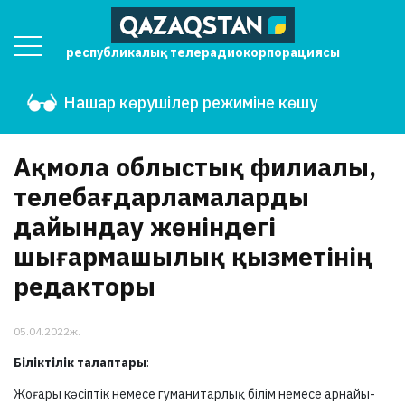
республикалық телерадиокорпорациясы
Нашар көрушілер режиміне көшу
Ақмола облыстық филиалы,
телебағдарламаларды
дайындау жөніндегі
шығармашылық қызметінің
редакторы
05.04.2022ж.
Біліктілік талаптары
:
Жоғары кәсіптік немесе гуманитарлық білім немесе арнайы-