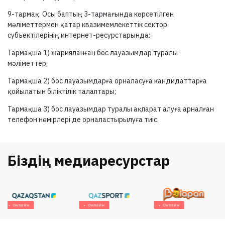
9-тармақ.
Осы баптың
3-тармағында
көрсетілген
мәліметтермен қатар квазимемлекеттік сектор
субъектілерінің интернет-ресурстарында:
Тармақша 1) жарияланған бос лауазымдар туралы
мәліметтер;
Тармақша 2) бос лауазымдарға орналасуға кандидаттарға
қойылатын біліктілік талаптары;
Тармақша 3) бос лауазымдар туралы ақпарат алуға арналған
телефон нөмірлері де орналастырылуға тиіс.
Біздің медиаресурстар
Онлайн
Онлайн
Онлайн