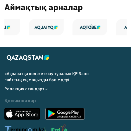
Аймақтық арналар
«Ақпаратқа қол жеткізу туралы» ҚР Заңы
cайттың ең маңызды бөлімдері
Редакция cтандарты
Қосымшалар