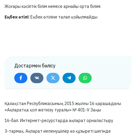
Жоғары кәсіптік білім немесе арнайы орта білімі
Еңбек өтілі
: Еңбек өтіліне талап қойылмайды
Достармен бөлісу
Қазақстан Республикасының 2015 жылғы 16 қарашадағы
«Ақпаратқа қол жеткізу туралы» №
401-V
Заңы
16-бап.
Интернет-ресурстарда ақпарат орналастыру
3-тармақ.
Ақпарат иеленушілер өз құзыреті шегінде