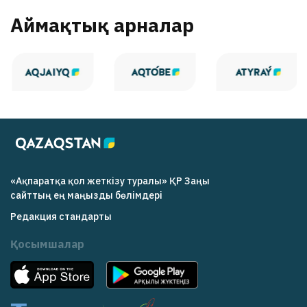
Аймақтық арналар
«Ақпаратқа қол жеткізу туралы» ҚР Заңы
cайттың ең маңызды бөлімдері
Редакция cтандарты
Қосымшалар