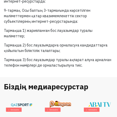
интернет-ресурстарда:
9-тармақ.
Осы баптың
3-тармағында
көрсетілген
мәліметтермен қатар квазимемлекеттік сектор
субъектілерінің интернет-ресурстарында:
Тармақша 1) жарияланған бос лауазымдар туралы
мәліметтер;
Тармақша 2) бос лауазымдарға орналасуға кандидаттарға
қойылатын біліктілік талаптары;
Тармақша 3) бос лауазымдар туралы ақпарат алуға арналған
телефон нөмірлері де орналастырылуға тиіс.
Біздің медиаресурстар
Онлайн
Онлайн
Онлайн