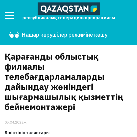
республикалық телерадиокорпорациясы
Нашар көрушілер режиміне көшу
Қарағанды облыстық
филиалы
телебағдарламаларды
дайындау жөніндегі
шығармашылық қызметтің
бейнемонтажері
05.04.2022ж.
Біліктілік талаптары
: