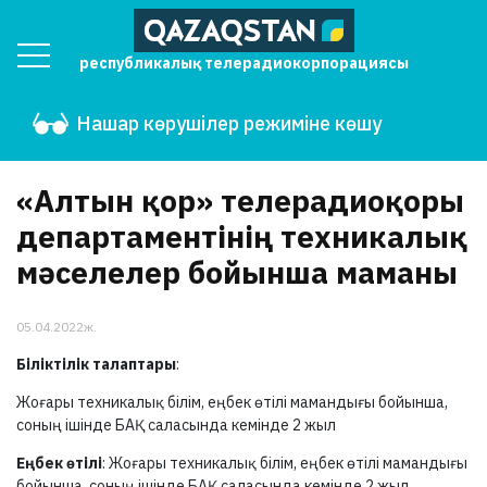
республикалық телерадиокорпорациясы
Нашар көрушілер режиміне көшу
«Алтын қор» телерадиоқоры
департаментінің техникалық
мәселелер бойынша маманы
05.04.2022ж.
Біліктілік талаптары
:
Жоғары техникалық білім, еңбек өтілі мамандығы бойынша,
соның ішінде БАҚ саласында кемінде 2 жыл
Еңбек өтілі
: Жоғары техникалық білім, еңбек өтілі мамандығы
бойынша, соның ішінде БАҚ саласында кемінде 2 жыл