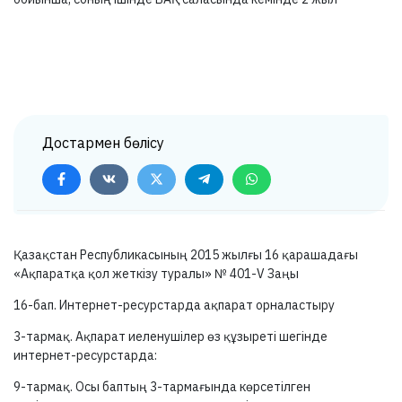
Достармен бөлісу
Қазақстан Республикасының 2015 жылғы 16 қарашадағы
«Ақпаратқа қол жеткізу туралы» №
401-V
Заңы
16-бап.
Интернет-ресурстарда ақпарат орналастыру
3-тармақ.
Ақпарат иеленушілер өз құзыреті шегінде
интернет-ресурстарда:
9-тармақ.
Осы баптың
3-тармағында
көрсетілген