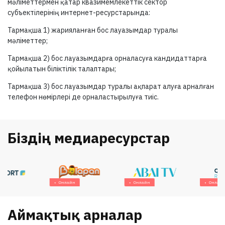
мәліметтермен қатар квазимемлекеттік сектор
субъектілерінің интернет-ресурстарында:
Тармақша 1) жарияланған бос лауазымдар туралы
мәліметтер;
Тармақша 2) бос лауазымдарға орналасуға кандидаттарға
қойылатын біліктілік талаптары;
Тармақша 3) бос лауазымдар туралы ақпарат алуға арналған
телефон нөмірлері де орналастырылуға тиіс.
Біздің медиаресурстар
Онлайн
Онлайн
Онлайн
Аймақтық арналар