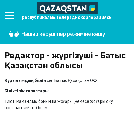
республикалық телерадиокорпорациясы
Нашар көрушілер режиміне көшу
Редактор - жүргізуші - Батыс
Қазақстан облысы
Құрылымдық бөлімше
: Батыс Қазақстан ОФ
Біліктілік талаптары
:
Тиісті мамандық бойынша жоғары (немесе жоғары оқу
орнынан кейінгі) білім