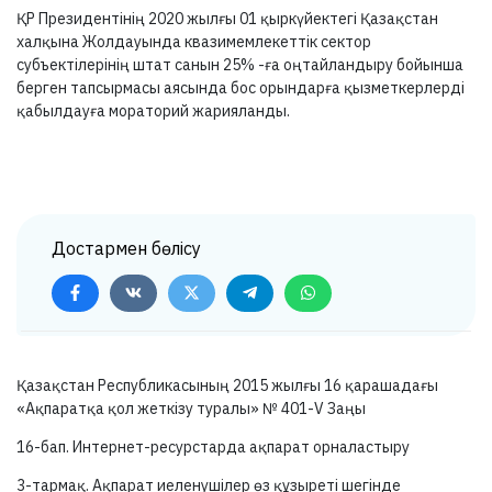
ҚР Президентінің 2020 жылғы 01 қыркүйектегі Қазақстан
халқына Жолдауында квазимемлекеттік сектор
субъектілерінің штат санын 25% -ға оңтайландыру бойынша
берген тапсырмасы аясында бос орындарға қызметкерлерді
қабылдауға мораторий жарияланды.
Достармен бөлісу
Қазақстан Республикасының 2015 жылғы 16 қарашадағы
«Ақпаратқа қол жеткізу туралы» №
401-V
Заңы
16-бап.
Интернет-ресурстарда ақпарат орналастыру
3-тармақ.
Ақпарат иеленушілер өз құзыреті шегінде