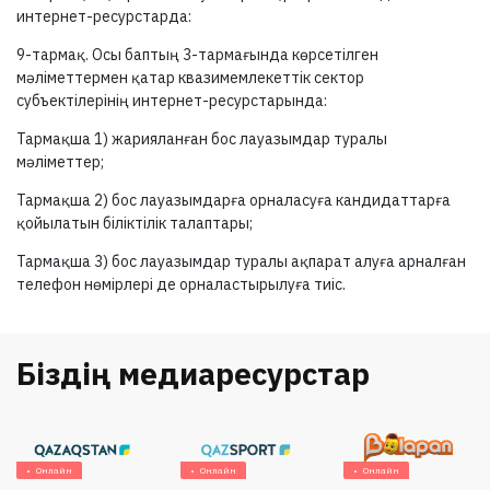
интернет-ресурстарда:
9-тармақ.
Осы баптың
3-тармағында
көрсетілген
мәліметтермен қатар квазимемлекеттік сектор
субъектілерінің интернет-ресурстарында:
Тармақша 1) жарияланған бос лауазымдар туралы
мәліметтер;
Тармақша 2) бос лауазымдарға орналасуға кандидаттарға
қойылатын біліктілік талаптары;
Тармақша 3) бос лауазымдар туралы ақпарат алуға арналған
телефон нөмірлері де орналастырылуға тиіс.
Біздің медиаресурстар
нлайн
Онлайн
Онлайн
О