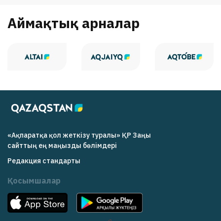
Аймақтық арналар
«Ақпаратқа қол жеткізу туралы» ҚР Заңы
cайттың ең маңызды бөлімдері
Редакция cтандарты
Қосымшалар