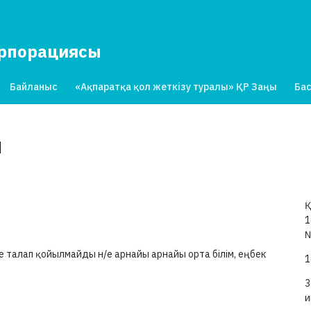
орпорациясы
Байланыс
«Ақпаратқа қол жеткізу туралы» ҚР Заңы
Бас
н
Қ
1
е талап қойылмайды н/е арнайы арнайы орта білім, еңбек
1
3
и