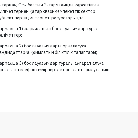
-тармақ.
Осы баптың
3-тармағында
көрсетілген
әліметтермен қатар квазимемлекеттік сектор
убъектілерінің интернет-ресурстарында:
армақша 1) жарияланған бос лауазымдар туралы
әліметтер;
армақша 2) бос лауазымдарға орналасуға
андидаттарға қойылатын біліктілік талаптары;
армақша 3) бос лауазымдар туралы ақпарат алуға
рналған телефон нөмірлері де орналастырылуға тиіс.