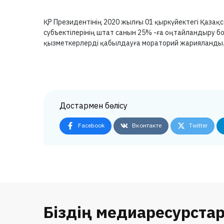
ҚР Президентінің 2020 жылғы 01 қыркүйектегі Қаза
субъектілерінің штат санын 25% -ға оңтайландыру 
қызметкерлерді қабылдауға мораторий жарияланды
Достармен бөлісу
Facebook
Вконтакте
Twitter
Біздің медиаресурста