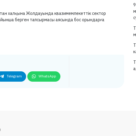
9
м
қстан халқына Жолдауында квазимемлекеттік сектор
с
бойынша берген тапсырмасы аясында бос орындарға
.
Т
м
Т
к
Т
а
Telegram
WhatsApp
р