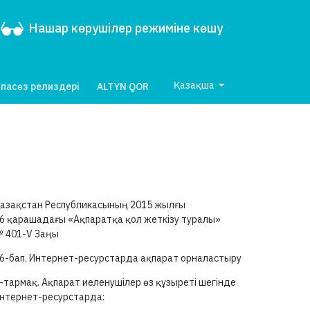
Нашар көрушілер режиміне көшу
Қазақша
пасөз релиздері
ALTYN QOR
азақстан Республикасының 2015 жылғы
6 қарашадағы «Ақпаратқа қол жеткізу туралы»
№
401-V
Заңы
6-бап.
Интернет-ресурстарда ақпарат орналастыру
-тармақ.
Ақпарат иеленушілер өз құзыреті шегінде
нтернет-ресурстарда: