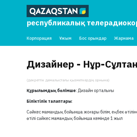
республикалық телерадиок
Корпорация
Ұжым
Бос орындар
Жарнама
Дизайнер - Нұр-Сұлта
(декреттік демалыстағы қызметкердің орнына)
Құрылымдық бөлімше
: Дизайн орталығы
Біліктілік талаптары
:
Сәйкес мамандық бойынша жоғары білім, еңбек өтілін
өтілі сәйкес мамандық бойынша кемінде 1 жыл