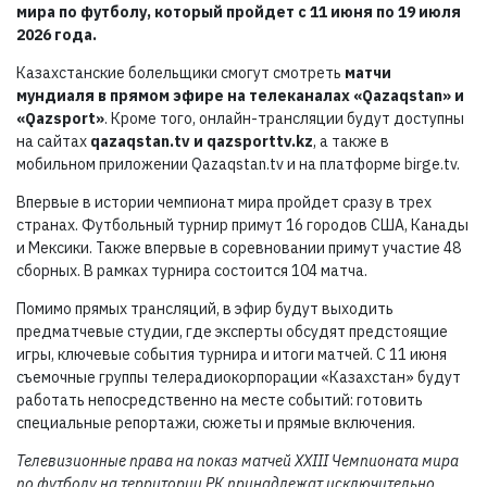
мира по футболу, который пройдет с 11 июня по 19 июля
2026 года.
Казахстанские болельщики смогут смотреть
матчи
мундиаля в прямом эфире на телеканалах «Qazaqstan» и
«Qazsport»
. Кроме того, онлайн-трансляции будут доступны
на сайтах
qazaqstan.tv и qazsporttv.kz
, а также в
мобильном приложении Qazaqstan.tv и на платформе birge.tv.
Впервые в истории чемпионат мира пройдет сразу в трех
странах. Футбольный турнир примут 16 городов США, Канады
и Мексики. Также впервые в соревновании примут участие 48
сборных. В рамках турнира состоится 104 матча.
Помимо прямых трансляций, в эфир будут выходить
предматчевые студии, где эксперты обсудят предстоящие
игры, ключевые события турнира и итоги матчей. С 11 июня
съемочные группы телерадиокорпорации «Казахстан» будут
работать непосредственно на месте событий: готовить
специальные репортажи, сюжеты и прямые включения.
Телевизионные права на показ матчей XXIII Чемпионата мира
по футболу на территории РК принадлежат исключительно