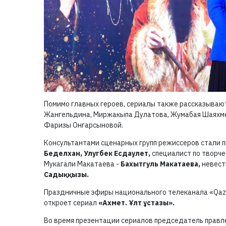
Помимо главных героев, сериалы также рассказывают
Жангельдина, Миржакыпа Дулатова, Жумабая Шаяхм
Фаризы Онгарсыновой.
Консультантами сценарных групп режиссеров стали 
Беделхан, Улугбек Есдаулет,
специалист по творче
Мукагали Макатаева -
Бахытгуль Макатаева,
невест
Садыққызы.
Праздничные эфиры национального телеканала «Qaz
откроет сериал
«Ахмет. Ұлт ұстазы».
Во время презентации сериалов председатель правле