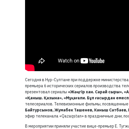
Сегодня в Нур-Султане при поддержке министерства
премьера 6 исторических сериалов производства те
презентовал сериалы
«Жәңгір хан. Сарай сыры», «
«Қаныш. Қазына», «Мұқағали. Бұл ғасырдан емесп
телесериалов. Телевизионные фильмы, посвященные 
Байтурсынов, Жумабек Ташенев, Каныш Сатбаев, 
эфир телеканала «Qazaqstan» в праздничные дни, п
В мероприятии приняли участие вице-премьер Е. Туг