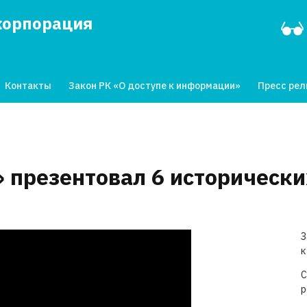
корпорация
Контакты
Закон РК «О доступе к информации»
Пресс ре
» презентовал 6 исторически
З
к
С
р