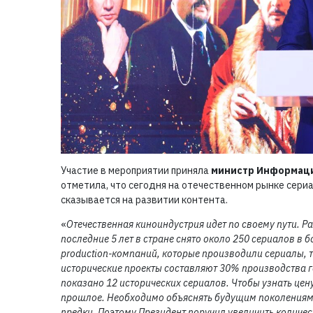
Участие в мероприятии приняла
министр Информаци
отметила, что сегодня на отечественном рынке сери
сказывается на развитии контента.
«
Отечественная киноиндустрия идет по своему пути. Ра
последние 5 лет в стране снято около 250 сериалов в б
production-компаний, которые производили сериалы, т
исторические проекты составляют 30% производства го
показано 12 исторических сериалов. Чтобы узнать цену
прошлое. Необходимо объяснять будущим поколениям,
предки. Поэтому Президент поручил увеличить количе