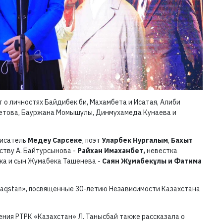
 о личностях Байдибек би, Махамбета и Исатая, Алиби
етова, Бауржана Момышулы, Динмухамеда Кунаева и
писатель
Медеу Сарсеке
, поэт
Уларбек Нургалым
,
Бахыт
ству А. Байтурсынова -
Райхан Имаханбет,
невестка
ка и сын Жумабека Ташенева -
Саян Жұмабекұлы
и Фатима
aqstan», посвященные 30-летию Независимости Казахстана
ния РТРК «Казахстан» Л. Танысбай также рассказала о