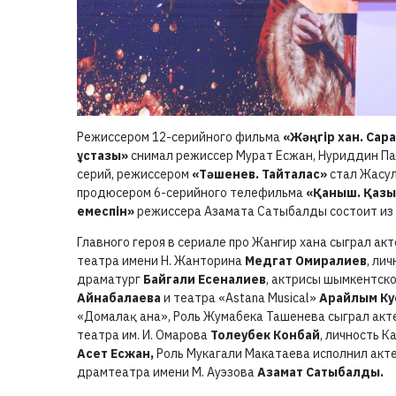
Режиссером 12-серийного фильма
«Жәңгір хан. Сар
ұстазы»
снимал режиссер Мурат Есжан, Нуриддин П
серий, режиссером
«Тәшенев. Тайталас»
стал Жасул
продюсером 6-серийного телефильма
«Қаныш. Қазы
емеспін»
режиссера Азамата Сатыбалды состоит из 
Главного героя в сериале про Жангир хана сыграл а
театра имени Н. Жанторина
Медгат Омиралиев
, ли
драматург
Байгали Есеналиев
, актрисы шымкентск
Айнабалаева
и театра «Astana Musical»
Арайлым Ку
«Домалақ ана», Роль Жумабека Ташенева сыграл акт
театра им. И. Омарова
Толеубек Конбай
, личность К
Асет Есжан,
Роль Мукагали Макатаева исполнил акт
драмтеатра имени М. Ауэзова
Азамат Сатыбалды.