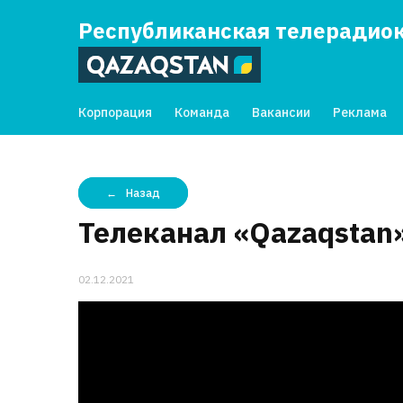
Республиканская телерадио
Корпорация
Команда
Вакансии
Реклама
Назад
Телеканал «Qazaqstan
02.12.2021