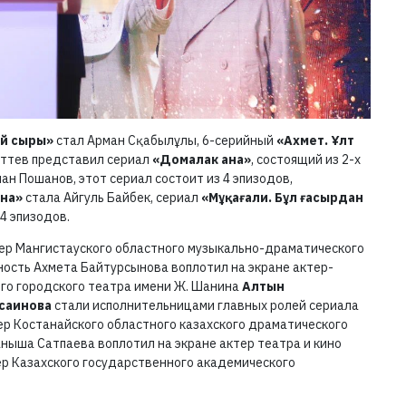
ай сыры»
стал Арман Сқабылұлы, 6-серийный
«Ахмет. Ұлт
аттев представил сериал
«Домалак ана»
, состоящий из 2-х
ан Пошанов, этот сериал состоит из 4 эпизодов,
на»
стала Айгуль Байбек, сериал
«Мұқағали. Бұл ғасырдан
4 эпизодов.
ктер Мангистауского областного музыкально-драматического
чность Ахмета Байтурсынова воплотил на экране актер-
ого городского театра имени Ж. Шанина
Алтын
саинова
стали исполнительницами главных ролей сериала
ер Костанайского областного казахского драматического
аныша Сатпаева воплотил на экране актер театра и кино
ер Казахского государственного академического