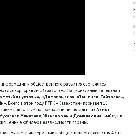
п
к
р
п
о
«
о
 информации и общественного развития состоялась
лерадиокорпорации «Казахстан». Национальный телеканал
Ахмет. Ұлт ұстазы», «Домалақ ана», «Тәшенев. Тайталас»,
ін».
Всего в этом году РТРК «Казахстан» произвел 16
таким известным историческим личностям, как
Ахмет
Мукагали Макатаев, Жангир хан и Домалак ана,
выйдут в
освященные юбилею Независимости страны.
жанов, министр информации и общественного развития Аида