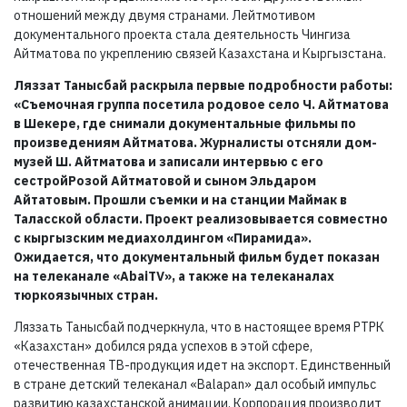
отношений между двумя странами. Лейтмотивом
документального проекта стала деятельность Чингиза
Айтматова по укреплению связей Казахстана и Кыргызстана.
Ляззат Танысбай раскрыла первые подробности работы:
«Съемочная группа посетила родовое село Ч. Айтматова
в Шекере, где снимали документальные фильмы по
произведениям Айтматова. Журналисты отсняли дом-
музей Ш. Айтматова и записали интервью с его
сестройРозой Айтматовой и сыном Эльдаром
Айтатовым. Прошли съемки и на станции Маймак в
Таласской области. Проект реализовывается совместно
с кыргызским медиахолдингом «Пирамида».
Ожидается, что документальный фильм будет показан
на телеканале «AbaiTV», а также на телеканалах
тюркоязычных стран.
Ляззать Танысбай подчеркнула, что в настоящее время РТРК
«Казахстан» добился ряда успехов в этой сфере,
отечественная ТВ-продукция идет на экспорт. Единственный
в стране детский телеканал «Balapan» дал особый импульс
развитию казахстанской анимации. Корпорация производит