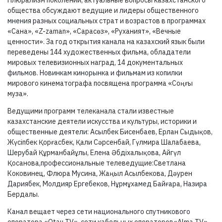
Плюрализм поколений, актуальные вопросы казахстанского
общества обсуждают ведущие и лидеры общественного
мнения разных социальных страт и возрастов в программах
«Сана», «Z-zaman», «Сарасөз», «Руханият», «Вечные
ценности». За год открытия канала на казахский язык были
переведены 144 художественных фильма, обладатели
мировых телевизионных наград, 14 документальных
фильмов. Новинкам кинорынка и фильмам из копилки
мирового кинематографа посвящена программа «Соңғы
муза».
Ведущими программ телеканала стали известные
казахстанские деятели искусства и культуры, историки и
общественные деятели: Асылбек Бисенбаев, Ерлан Сыдықов,
Жүсіпбек Қорғасбек, Қали Сәрсенбай, Гүлмира Шалабаева,
Шерубай Құрманбайұлы, Елена Әбдіхалықова, Айгүл
Қосанова,профессиональные телеведущие:Светлана
Коковинец, Флюра Мусина, Жаңыл Асылбекова, Дәурен
Дариябек, Молдияр Ергебеков, Нұрмұхамед Байғара, Назира
Бердалы.
Канал вещает через сети национального спутникового