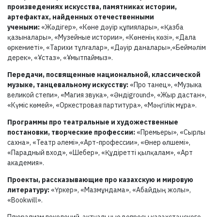
произведениях искусства, памятниках истории,
артефактах, найденных отечественными
учеными:
«Жәдігер», «Көне дәуір құпиялары», «Қазба
қазыналары», «Музейные истории», «Көненің көзі», «Дала
өркениеті», «Тарихи тұлғалар», «Дәуір даналары»,«Беймәлім
дерек», «Ұстаз», «Ұмытпаймыз».
Передачи, посвященные национальной, классической
музыке, танцевальному искусству:
«Про танец», «Музыка
великой степи», «Магия звука», «Әндіground», «Жыр дастан»,
«Күміс көмей», «Оркестровая партитура», «Мәңгілік мұра».
Программы про театральные и художественные
постановки, творческие профессии:
«Премьеры», «Сырлы
сахна», «Театр әлемі»,«Арт-профессии», «Өнер өлшемі»,
«Парадный вход», «Шебер», «Құдіретті қылқалам», «Арт
академия».
Проекты, рассказывающие про казахскую и мировую
литературу:
«Үркер», «Мазмұндама», «Абайдың жолы»,
«Bookwill».