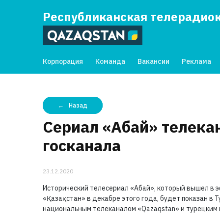
Республиканская телерадио
Корпорация
Команда
Вакансии
Реклама
Назад
Сериал «Абай» телека
госканала
23.12.2020
Исторический телесериал «Абай», который вышел в
«Қазақстан» в декабре этого года, будет показан в
национальным телеканалом «Qazaqstan» и турецким 