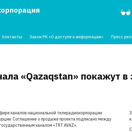
корпорация
Контакты
Закон РК «О доступе к информации»
Пресс ре
нала «Qazaqstan» покажут в
 эфире каналов национальной телерадиокорпорации
З
 Турции. Соглашение о продаже проекта подписано между
к
государственным каналом «TRT AVAZ».
С