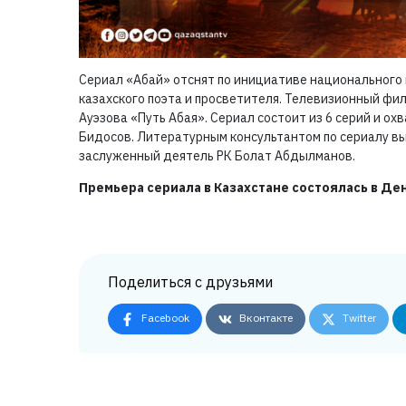
Сериал «Абай» отснят по инициативе национального 
казахского поэта и просветителя. Телевизионный фи
Ауэзова «Путь Абая». Сериал состоит из 6 серий и ох
Бидосов. Литературным консультантом по сериалу вы
заслуженный деятель РК Болат Абдылманов.
Премьера сериала в Казахстане состоялась в Ден
Поделиться с друзьями
Facebook
Вконтакте
Twitter