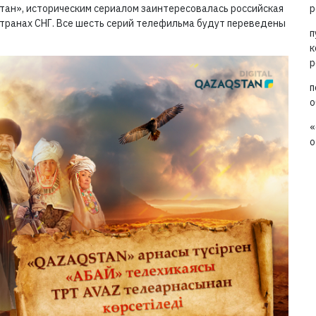
тан», историческим сериалом заинтересовалась российская
р
странах СНГ. Все шесть серий телефильма будут переведены
п
к
р
п
о
«
о