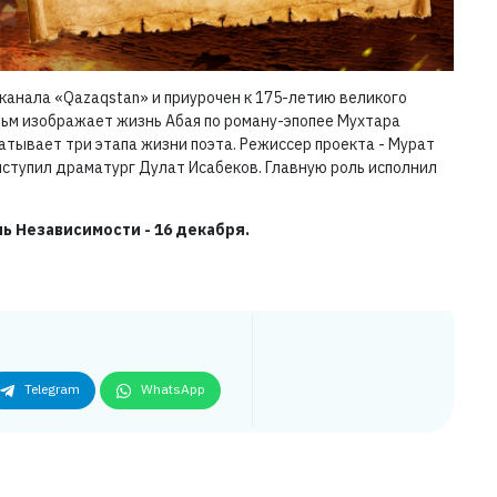
канала «Qazaqstan» и приурочен к 175-летию великого
льм изображает жизнь Абая по роману-эпопее Мухтара
ватывает три этапа жизни поэта. Режиссер проекта - Мурат
ступил драматург Дулат Исабеков. Главную роль исполнил
ь Независимости - 16 декабря.
Telegram
WhatsApp