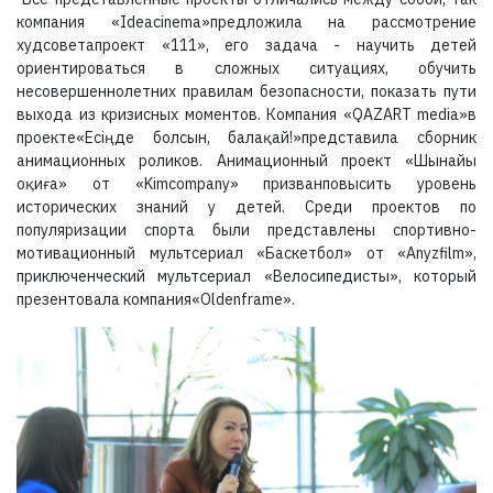
компания «Ideacinema»предложила на рассмотрение
худсоветапроект «111», его задача - научить детей
ориентироваться в сложных ситуациях, обучить
несовершеннолетних правилам безопасности, показать пути
выхода из кризисных моментов. Компания «QAZART media»в
проекте«Есіңде болсын, балақай!»представила сборник
анимационных роликов. Анимационный проект «Шынайы
оқиға» от «Kimcompany» призванповысить уровень
исторических знаний у детей. Среди проектов по
популяризации спорта были представлены спортивно-
мотивационный мультсериал «Баскетбол» от «Anyzfilm»,
приключенческий мультсериал «Велосипедисты», который
презентовала компания«Oldenframe».