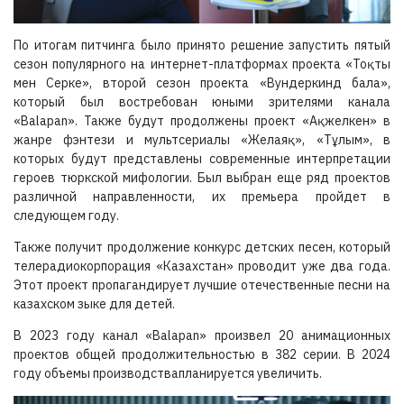
По итогам питчинга было принято решение запустить пятый
сезон популярного на интернет-платформах проекта «Тоқты
мен Серке», второй сезон проекта «Вундеркинд бала»,
который был востребован юными зрителями канала
«Balapan». Также будут продолжены проект «Ақжелкен» в
жанре фэнтези и мультсериалы «Желаяқ», «Тұлым», в
которых будут представлены современные интерпретации
героев тюркской мифологии. Был выбран еще ряд проектов
различной направленности, их премьера пройдет в
следующем году.
Также получит продолжение конкурс детских песен, который
телерадиокорпорация «Казахстан» проводит уже два года.
Этот проект пропагандирует лучшие отечественные песни на
казахском зыке для детей.
В 2023 году канал «Balapan» произвел 20 анимационных
проектов общей продолжительностью в 382 серии. В 2024
году объемы производствапланируется увеличить.