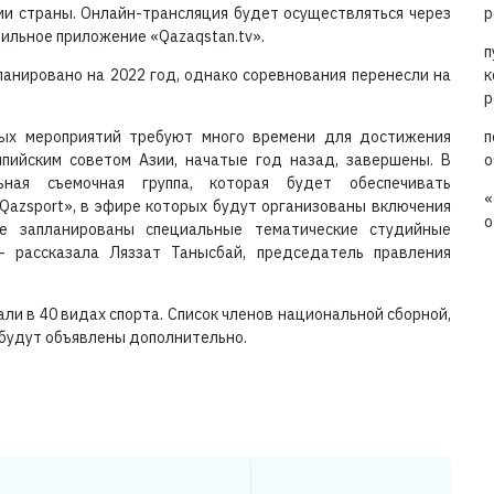
ии страны. Онлайн-трансляция будет осуществляться через
р
бильное приложение «Qazaqstan.tv».
п
ланировано на 2022 год, однако соревнования перенесли на
к
р
ных мероприятий требуют много времени для достижения
п
пийским советом Азии, начатые год назад, завершены. В
о
ная съемочная группа, которая будет обеспечивать
«
Qazsport», в эфире которых будут организованы включения
о
е запланированы специальные тематические студийные
- рассказала Ляззат Танысбай, председатель правления
ли в 40 видах спорта. Список членов национальной сборной,
 будут объявлены дополнительно.