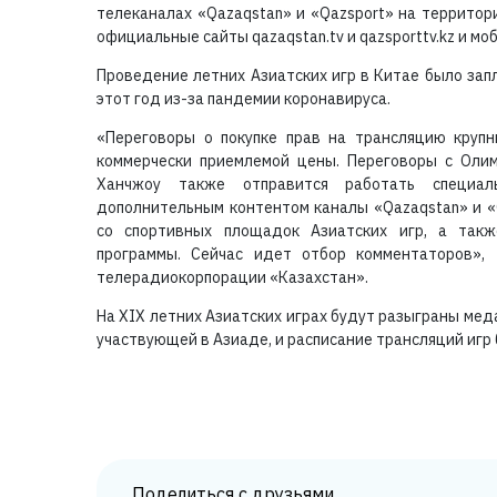
телеканалах «Qazaqstan» и «Qazsport» на территор
официальные сайты qazaqstan.tv и qazsporttv.kz и мо
Проведение летних Азиатских игр в Китае было зап
этот год из-за пандемии коронавируса.
«Переговоры о покупке прав на трансляцию круп
коммерчески приемлемой цены. Переговоры с Олим
Ханчжоу также отправится работать специаль
дополнительным контентом каналы «Qazaqstan» и «
со спортивных площадок Азиатских игр, а такж
программы. Сейчас идет отбор комментаторов», 
телерадиокорпорации «Казахстан».
На XIX летних Азиатских играх будут разыграны меда
участвующей в Азиаде, и расписание трансляций игр
Поделиться с друзьями