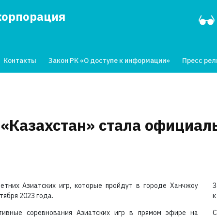
корпорация
Контакты
Закон РК «О доступе к информации»
Пресс ре
«Казахстан» стала официа
етних Азиатских игр, которые пройдут в городе Ханчжоу
З
тября 2023 года.
к
тивные соревнования Азиатских игр в прямом эфире на
С