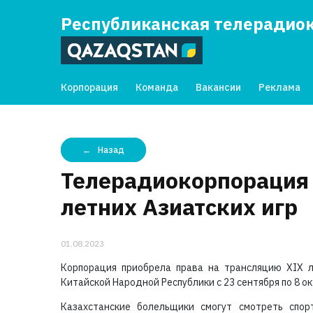
Республиканская телерадио
Корпорация
Команда
Вакансии
Реклама
Назад
Телерадиокорпорация 
летних Азиатских игр
01.08.2023
Корпорация приобрела права на трансляцию XIX л
Китайской Народной Республики с 23 сентября по 8 ок
Казахстанские болельщики смогут смотреть спор