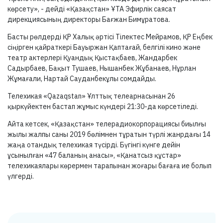
көрсету», - дейді «Қазақстан» ҰТА Эфирлік саясат
дирекциясының директоры Бағжан Бимұратова.
Басты рөлдерді ҚР Халық әртісі Тілектес Мейрамов, ҚР Еңбек
сіңірген қайраткері Бауыржан Қаптағай, белгілі кино және
театр актерлері Қуандық Қыстақбаев, Жандарбек
Садырбаев, Бақыт Тушаев, Нышанбек Жұбанаев, Нұрлан
Жұмағали, Нартай Сауданбекұлы сомдайды.
Телехикая «Qazaqstan» Ұлттық телеарнасынан 26
қыркүйектен бастап жұмыс күндері 21:30-да көрсетіледі.
Айта кетсек, «Қазақстан» телерадиокорпорациясы биылғы
жылы жалпы саны 2019 бөлімнен тұратын түрлі жанрдағы 14
жаңа отандық телехикая түсірді. Бүгінгі күнге дейін
ұсынылған «47 баланың анасы», «Қанатсыз құстар»
телехикаялары көрермен тарапынан жоғары бағаға ие болып
үлгерді.