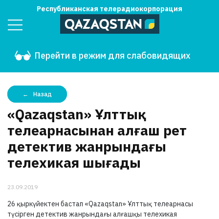
Республиканская телерадиокорпорация
Перейти в режим для слабовидящих
Назад
«Qazaqstan» Ұлттық
телеарнасынан алғаш рет
детектив жанрындағы
телехикая шығады
23.09.2019
26 қыркүйектен бастап «Qazaqstan» Ұлттық телеарнасы
түсірген детектив жанрындағы алғашқы телехикая