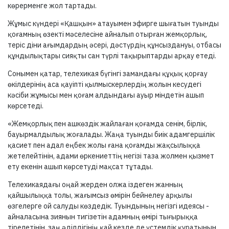
көрерменге жол тартады.
Жұмыс күндері «Қашқын» атауымен эфирге шығатын туынды
қоғамның өзекті мәселесіне айналып отырған жемқорлық,
теріс діни ағымдардың әсері, дәстүрдің құнсыздануы, отбасы
құндылықтары сияқты сан түрлі тақырыптарды арқау етеді.
Сонымен қатар, телехикая бүгінгі замандағы құқық қорғау
өкілдерінің аса қауіпті қылмыскерлердің жолын кесудегі
кәсіби жұмысы мен қоғам алдындағы ауыр міндетін ашып
көрсетеді.
«Жемқорлық пен ашкөздік жайлаған қоғамда сенім, бірлік,
бауырмалдылық жоғалады. Жаңа туынды биік адамгершілік
қасиет пен адал еңбек жолы ғана қоғамды жақсылыққа
жетелейтінін, адами өркениеттің негізі таза жолмен қызмет
ету екенін ашып көрсетуді мақсат тұтады.
Телехикаядағы оңай жерден олжа іздеген жанның
қайшылыққа толы, жағымсыз өмірін бейнелеу арқылы
өзгелерге ой салуды көздедік. Туындының негізгі идеясы -
айналасына зиянын тигізетін адамның өмірі тығырыққа
тірелетінін, заң әділдігінің қай кезде де үстемдік құратынын