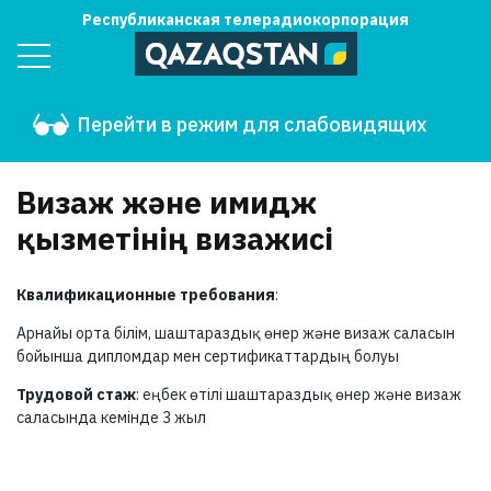
Республиканская телерадиокорпорация
Перейти в режим для слабовидящих
Визаж және имидж
қызметінің визажисі
Квалификационные требования
:
Арнайы орта білім, шаштараздық өнер және визаж саласын
бойынша дипломдар мен сертификаттардың болуы
Трудовой стаж
: еңбек өтілі шаштараздық өнер және визаж
саласында кемінде 3 жыл