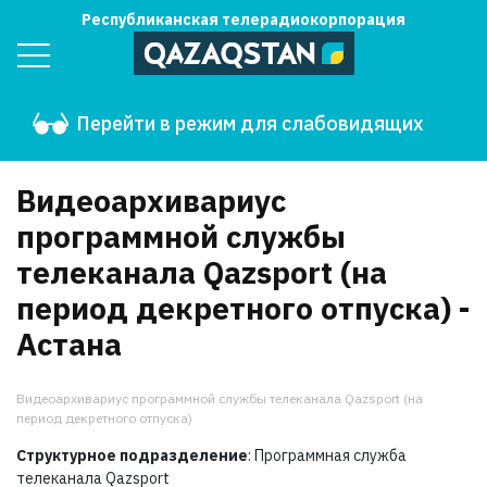
Республиканская телерадиокорпорация
Перейти в режим для слабовидящих
Видеоархивариус
программной службы
телеканала Qazsport (на
период декретного отпуска) -
Астана
Видеоархивариус программной службы телеканала Qazsport (на
период декретного отпуска)
Структурное подразделение
: Программная служба
телеканала Qazsport