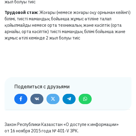
жыл болуы тиіс
Трудовой стаж
: Жоғары (немесе жоғары оқу орнынан кейінгі)
білімі, тиісті мамандық бойынша жұмыс өтіліне талап
қойылмайды немесе орта техникалық және кәсіптік (орта
арнайы, орта кәсіптік) тиісті мамандық білімі бойынша және
жұмыс өтілі кемінде 2 жыл болуы тиіс
Поделиться с друзьями
Закон Республики Казахстан «О доступе к информации»
от 16 ноября 2015 года №
401-V ЗРК.