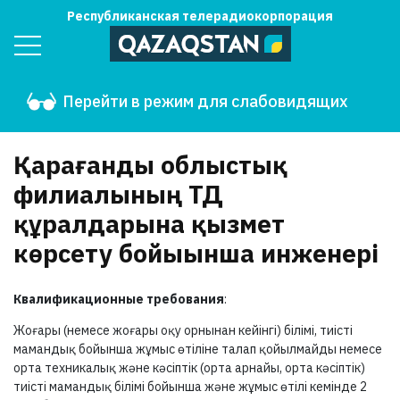
Республиканская телерадиокорпорация
Перейти в режим для слабовидящих
Қарағанды облыстық
филиалының ТД
құралдарына қызмет
көрсету бойыынша инженері
Квалификационные требования
:
Жоғары (немесе жоғары оқу орнынан кейінгі) білімі, тиісті
мамандық бойынша жұмыс өтіліне талап қойылмайды немесе
орта техникалық және кәсіптік (орта арнайы, орта кәсіптік)
тиісті мамандық білімі бойынша және жұмыс өтілі кемінде 2