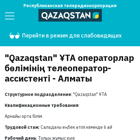
Республиканская телерадиокорпорация
Перейти в режим для слабовидящих
"Qazaqstan" ҰТА операторлар
бөлімінің телеоператор-
ассистенті - Алматы
Структурное подразделение
: "Qazaqstan" ҰТА
Квалификационные требования
:
Арнайы орта білім
Трудовой стаж
: Саладағы еңбек өтілі кемінде 6 ай
Рабочий день
: Толық жұмыс күні