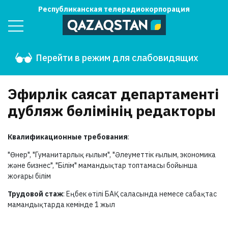
Республиканская телерадиокорпорация
Перейти в режим для слабовидящих
Эфирлік саясат департаменті
дубляж бөлімінің редакторы
Квалификационные требования
:
"Өнер", "Гуманитарлық ғылым", "Әлеуметтік ғылым, экономика
және бизнес", "Білім" мамандықтар топтамасы бойынша
жоғары білім
Трудовой стаж
: Еңбек өтілі БАҚ саласында немесе сабақтас
мамандықтарда кемінде 1 жыл