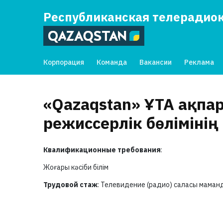
Республиканская телерадио
Корпорация
Команда
Вакансии
Реклама
«Qazaqstan» ҰТА ақп
режиссерлік бөлімінің
Квалификационные требования
:
Жоғары кәсіби білім
Трудовой стаж
: Телевидение (радио) саласы мама