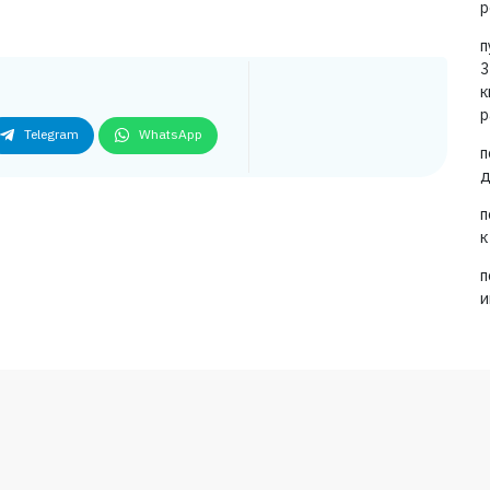
р
п
3
к
р
Telegram
WhatsApp
п
д
п
к
п
и