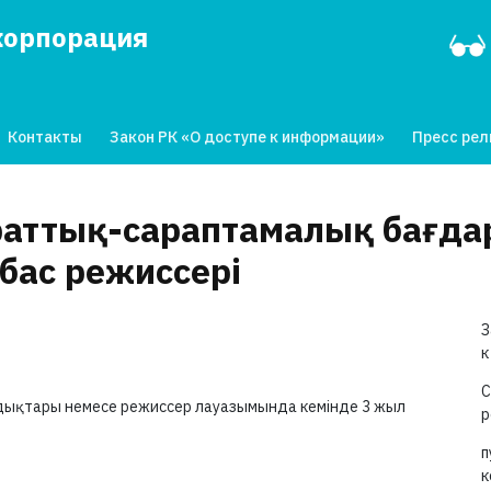
корпорация
Контакты
Закон РК «О доступе к информации»
Пресс ре
араттық-сараптамалық бағд
 бас режиссері
З
к
С
ндықтары немесе режиссер лауазымында кемінде 3 жыл
р
п
к