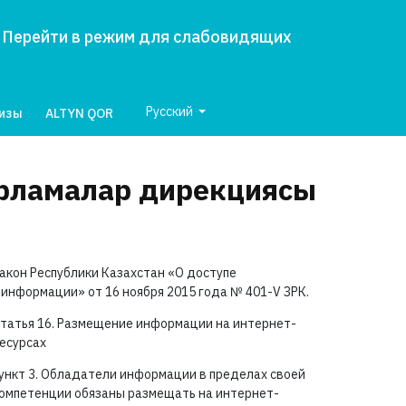
Перейти в режим для слабовидящих
Русский
лизы
ALTYN QOR
арламалар дирекциясы
акон Республики Казахстан «О доступе
 информации» от 16 ноября 2015 года №
401-V ЗРК.
татья 16. Размещение информации на интернет-
есурсах
ункт 3. Обладатели информации в пределах своей
омпетенции обязаны размещать на интернет-