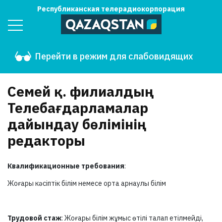
Республиканская телерадиокорпорация
Перейти в режим для слабовидящих
Семей қ. филиалдың
Телебағдарламалар
дайындау бөлімінің
редакторы
Квалификационные требования
:
Жоғары кәсіптік білім немесе орта арнаулы білім
Трудовой стаж
: Жоғары білім жұмыс өтілі талап етілмейді,