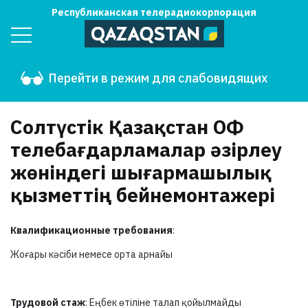
Республиканская телерадиокорпорация
Перейти в режим для слабовидящих
Солтүстік Қазақстан ОФ
телебағдарламалар әзірлеу
жөніндегі шығармашылық
қызметтің бейнемонтажері
Квалификационные требования
:
Жоғары кәсіби немесе орта арнайы
Трудовой стаж
: Еңбек өтіліне талап қойылмайды