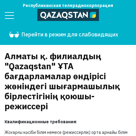
Республиканская телерадиокорпорация
Перейти в режим для слабовидящих
Алматы қ. филиалдың
"Qazaqstan" ҰТА
бағдарламалар өндірісі
жөніндегі шығармашылық
бірлестігінің қоюшы-
режиссері
Квалификационные требования
:
Жоғарғы кәсіби білім немесе (режиссерлік) орта арнайы білім