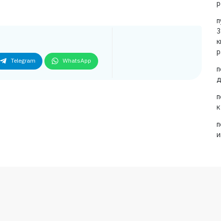
р
п
3
к
р
Telegram
WhatsApp
п
д
п
к
п
и