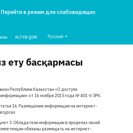
Перейти в режим для слабовидящих
Русский
лизы
ALTYN QOR
 ету басқармасы
акон Республики Казахстан «О доступе
 информации» от 16 ноября 2015 года №
401-V ЗРК.
татья 16. Размещение информации на интернет-
есурсах
ункт 3. Обладатели информации в пределах своей
омпетенции обязаны размещать на интернет-