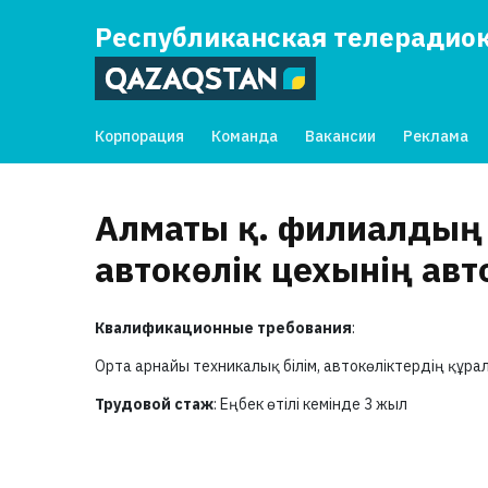
Республиканская телерадио
Корпорация
Команда
Вакансии
Реклама
Алматы қ. филиалдың
автокөлік цехынің авт
Квалификационные требования
:
Орта арнайы техникалық білім, автокөліктердің құ
Трудовой стаж
: Еңбек өтілі кемінде 3 жыл