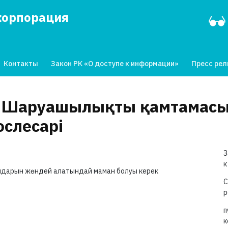
корпорация
Контакты
Закон РК «О доступе к информации»
Пресс ре
 Шаруашылықты қамтамасыз
ослесарі
З
к
ралдарын жөндей алатындай маман болуы керек
С
р
п
к